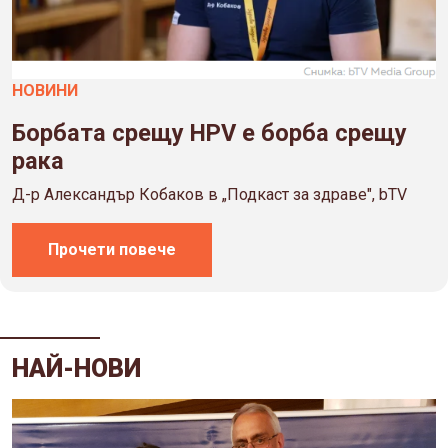
НОВИНИ
Борбата срещу HPV е борба срещу
рака
Д-р Александър Кобаков в „Подкаст за здраве", bTV
Прочети повече
НАЙ-НОВИ