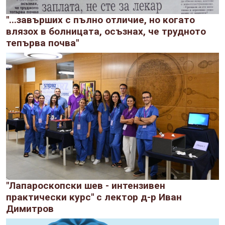
"...завърших с пълно отличие, но когато
влязох в болницата, осъзнах, че трудното
тепърва почва"
"Лапароскопски шев - интензивен
практически курс" с лектор д-р Иван
Димитров