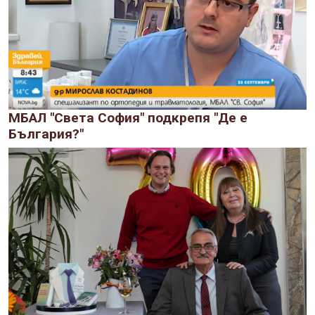
МБАЛ "Света София" подкрепя "Де е
България?"