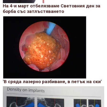
На 4-и март отбелязваме Световния ден за
борба със затлъстяването
'В сряда лазерно разбиване, в петък на ски'