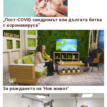
„Пост-COVID синдромът или дългата битка
с коронавируса“
За раждането на 'Нов живот'