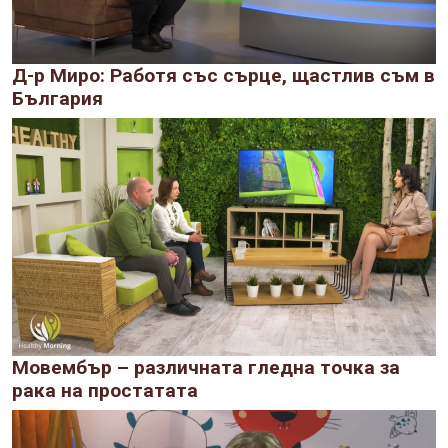
Д-р Миро: Работя със сърце, щастлив съм в
България
Мовембър – различната гледна точка за
рака на простатата