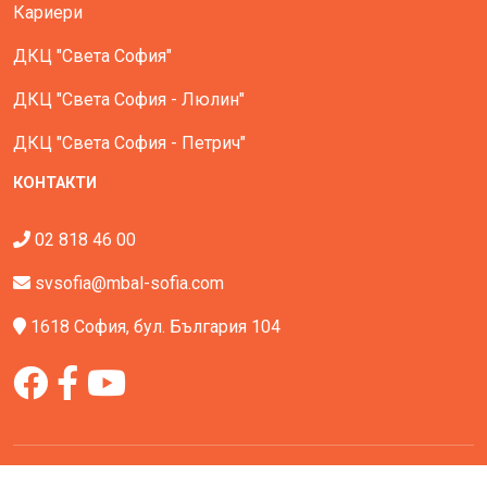
Кариери
ДКЦ "Света София"
ДКЦ "Света София - Люлин"
ДКЦ "Света София - Петрич"
КОНТАКТИ
02 818 46 00
svsofia@mbal-sofia.com
1618 София, бул. България 104
Всички права запазени - МБАЛ Света София © All Rights