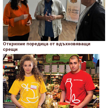
Открихме поредица от вдъхновяващи
срещи