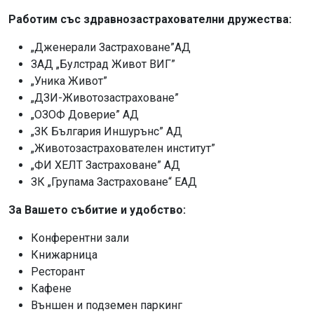
Работим със здравнозастрахователни дружества:
„Дженерали Застраховане”АД
ЗАД „Булстрад Живот ВИГ”
„Уника Живот”
„ДЗИ-Животозастраховане”
„ОЗОФ Доверие” АД
„ЗК България Иншурънс” АД
„Животозастрахователен институт”
„ФИ ХЕЛТ Застраховане” АД
ЗК „Групама Застраховане“ ЕАД
За Вашето събитие и удобство:
Конферентни зали
Книжарница
Ресторант
Кафене
Външен и подземен паркинг