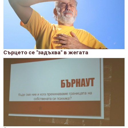
Сърцето се "задъхва" в жегата