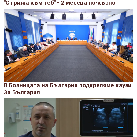
"С грижа към теб" - 2 месеца по-късно
В Болницата на България подкрепяме каузи
За България