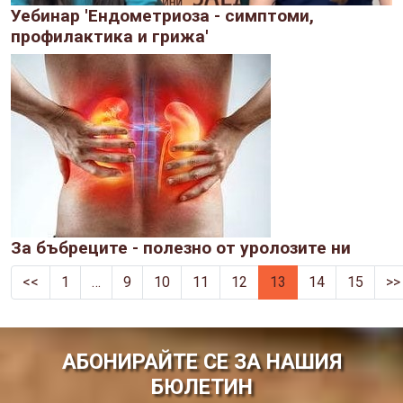
Уебинар 'Ендометриоза - симптоми,
профилактика и грижа'
За бъбреците - полезно от уролозите ни
<<
1
…
9
10
11
12
13
14
15
>>
АБОНИРАЙТЕ СЕ ЗА НАШИЯ
БЮЛЕТИН