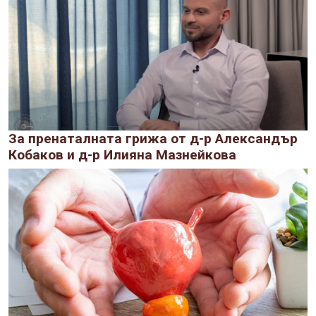
За пренаталната грижа от д-р Александър
Кобаков и д-р Илияна Мазнейкова