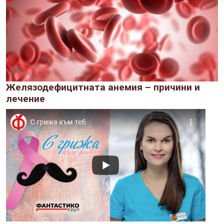
Желязодефицитната анемия – причини и
лечение