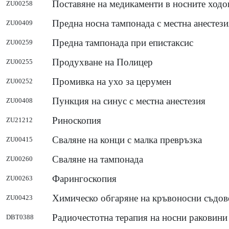
Поставяне на медикаменти в носните ходо
ZU00258
Предна носна тампонада с местна анестези
ZU00409
Предна тампонада при епистаксис
ZU00259
Продухване на Полицер
ZU00255
Промивка на ухо за церумен
ZU00252
Пункция на синус с местна анестезия
ZU00408
Риноскопия
ZU21212
Сваляне на конци с малка превръзка
ZU00415
Сваляне на тампонада
ZU00260
Фарингоскопия
ZU00263
Химическо обгаряне на кръвоносни съдове
ZU00423
Радиочестотна терапия на носни раковини
DBT0388