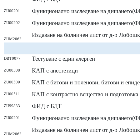
Функционално изследване на дишането(ФИ
ZU00201
Функционално изследване на дишането(Ф
ZU00202
Издаване на болничен лист от д-р Лобошк
ZUM2063
Тестуване с един алерген
DBT0077
КАП с анестетици
ZU00508
КАП с битови и поленови, битови и епид
ZU00509
КАП с контрастно вещество и подготовка 
ZU00511
ФИД с БДТ
ZU99833
Функционално изследване на дишането(ФИ
ZU00201
Издаване на болничен лист от д-р Лобошк
ZUM2063