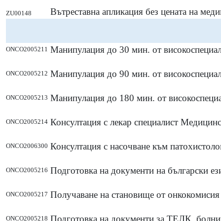
Вътреставна апликация без цената на мед
ZU00148
Манипулация до 30 мин. от високоспециа
ONCO2005211
Манипулация до 90 мин. от високоспециа
ONCO2005212
Манипулация до 180 мин. от високоспеци
ONCO2005213
Консултация с лекар специалист Медицин
ONCO2005214
Консултация с насочване към патохистол
ONCO2006300
Подготовка на документи на български ез
ONCO2005216
Получаване на становище от онкокомисия 
ONCO2005217
Подготовка на документи за ТЕЛК, болн
ONCO2005218