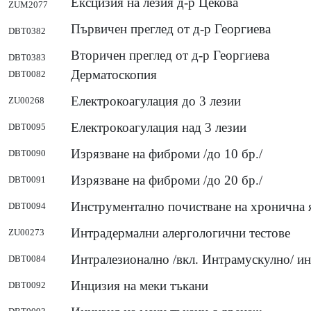
Ексцизия на лезия д-р Цекова
ZUM2077
Първичен преглед от д-р Георгиева
DBT0382
Вторичен преглед от д-р Георгиева
DBT0383
Дерматоскопия
DBT0082
Електрокоагулация до 3 лезии
ZU00268
Електрокоагулация над 3 лезии
DBT0095
Изрязване на фиброми /до 10 бр./
DBT0090
Изрязване на фиброми /до 20 бр./
DBT0091
Инструментално почистване на хронична я
DBT0094
Интрадермални алергологични тестове
ZU00273
Интралезионално /вкл. Интрамускулно/ и
DBT0084
Инцизия на меки тъкани
DBT0092