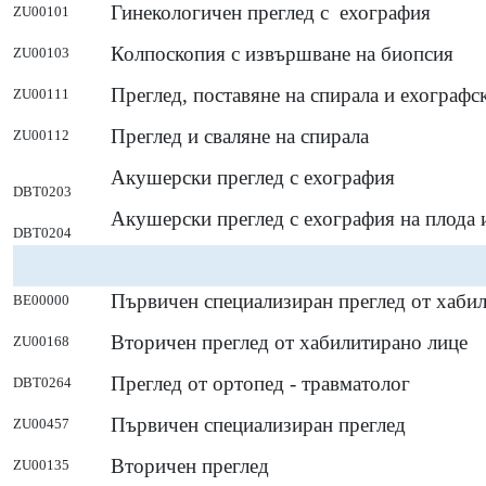
Гинекологичен преглед с ехография
ZU00101
Колпоскопия с извършване на биопсия
ZU00103
Преглед, поставяне на спирала и ехографс
ZU00111
Преглед и сваляне на спирала
ZU00112
Акушерски преглед с ехография
DBT0203
Акушерски преглед с ехография на плода 
DBT0204
Първичен специализиран преглед от хаби
BE00000
Вторичен преглед от хабилитирано лице
ZU00168
Преглед от ортопед - травматолог
DBT0264
Първичен специализиран преглед
ZU00457
Вторичен преглед
ZU00135