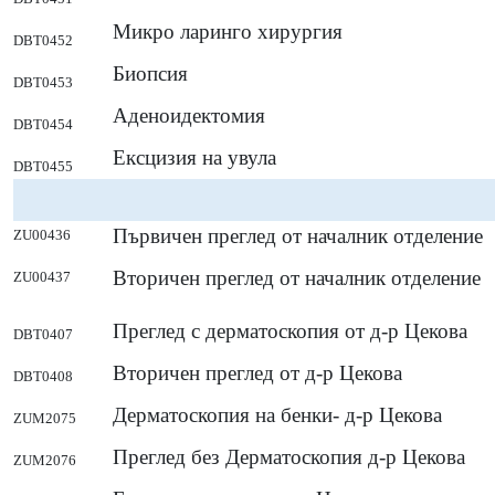
Микро ларинго хирургия
DBT0452
Биопсия
DBT0453
Аденоидектомия
DBT0454
Ексцизия на увула
DBT0455
Първичен преглед от началник отделение
ZU00436
Вторичен преглед от началник отделение
ZU00437
Преглед с дерматоскопия от д-р Цекова
DBT0407
Вторичен преглед от д-р Цекова
DBT0408
Дерматоскопия на бенки- д-р Цекова
ZUM2075
Преглед без Дерматоскопия д-р Цекова
ZUM2076