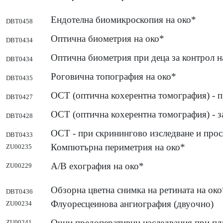
Ендотелна биомикроскопия на око*
DBT0458
Oптична биометрия на око*
DBT0434
Oптична биометрия при деца за контрол н
DBT0434
Роговична топография на око*
DBT0435
ОСТ (оптична кохерентна томография) - п
DBT0427
ОСТ (оптична кохерентна томография) - з
DBT0428
ОСТ - при скринингово изследване и прос
DBT0433
Компютърна периметрия на око*
ZU00235
A/B ехография на око*
ZU00229
Обзорна цветна снимка на ретината на око
DBT0436
Флуоресцеинова ангиография (двуочно)
ZU00234
Очни предоперативни изследвания при пла
ZU00241