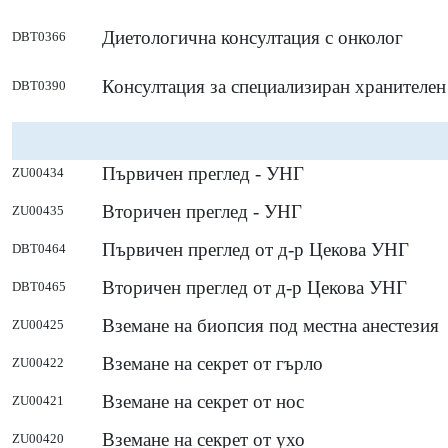
Диетологична консултация с онколог
DBT0366
Консултация за специализиран хранителе
DBT0390
Първичен преглед - УНГ
ZU00434
Вторичен преглед - УНГ
ZU00435
Първичен преглед от д-р Цекова УНГ
DBT0464
Вторичен преглед от д-р Цекова УНГ
DBT0465
Вземане на биопсия под местна анестезия
ZU00425
Вземане на секрет от гърло
ZU00422
Вземане на секрет от нос
ZU00421
Вземане на секрет от ухо
ZU00420