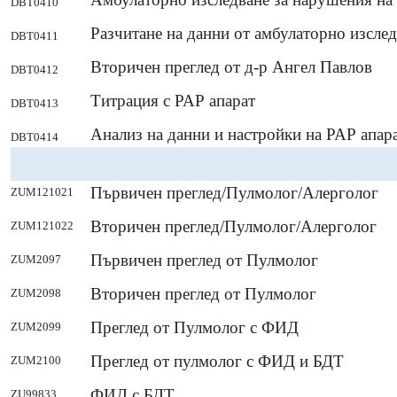
DBT0410
Разчитане на данни от амбулаторно изсле
DBT0411
Вторичен преглед от д-р Ангел Павлов
DBT0412
Титрация с РАР апарат
DBT0413
Анализ на данни и настройки на РАР апар
DBT0414
Първичен преглед/Пулмолог/Алерголог
ZUM121021
Вторичен преглед/Пулмолог/Алерголог
ZUM121022
Първичен преглед от Пулмолог
ZUM2097
Вторичен преглед от Пулмолог
ZUM2098
Преглед от Пулмолог с ФИД
ZUM2099
Преглед от пулмолог с ФИД и БДТ
ZUM2100
ФИД с БДТ
ZU99833