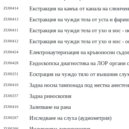
Екстракция на камък от канала на слюнчен
ZU00414
Екстракция на чужди тела от уста и фарин
ZU00413
Екстракция на чужди тела от ухо и нос - 
ZU00411
Екстракция на чужди тела от ухо и нос - о
ZU00412
Електрокаутеризация на кръвоносни съдове
ZU00424
Ендоскопска диагностика на ЛОР органи с
ZU00428
Есктрация на чуждо тяло от външния слу
ZU00251
Задна носна тампонада под местна анестез
ZU00410
Задна риноскопия
ZU00257
Залепване на рана
ZU00416
Изследване на слуха (аудиометрия)
ZU00267
Индиректна ларингскопия
ZU00266