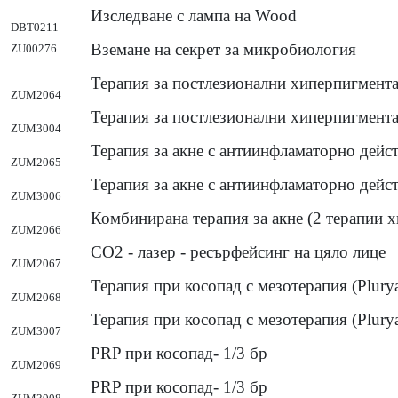
Изследване с лампа на Wood
DBT0211
Вземане на секрет за микробиология
ZU00276
Терапия за постлезионални хиперпигмента
ZUM2064
Терапия за постлезионални хиперпигмента
ZUM3004
Терапия за акне с антиинфламаторно действ
ZUM2065
Терапия за акне с антиинфламаторно действ
ZUM3006
Комбинирана терапия за акне (2 терапии 
ZUM2066
CO2 - лазер - ресърфейсинг на цяло лице
ZUM2067
Терапия при косопад с мезотерапия (Pluryal
ZUM2068
Терапия при косопад с мезотерапия (Pluryal
ZUM3007
PRP при косопад- 1/3 бр
ZUM2069
PRP при косопад- 1/3 бр