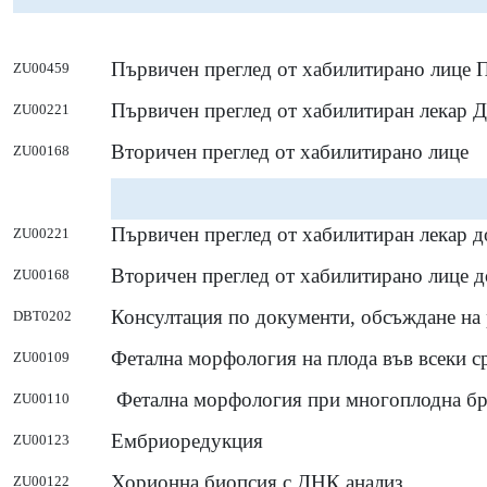
Първичен преглед от хабилитирано лице 
ZU00459
Първичен преглед от хабилитиран лекар 
ZU00221
Вторичен преглед от хабилитирано лице
ZU00168
Първичен преглед от хабилитиран лекар д
ZU00221
Вторичен преглед от хабилитирано лице д
ZU00168
Консултация по документи, обсъждане на 
DBT0202
Фетална морфология на плода във всеки с
ZU00109
Фетална морфология при многоплодна бре
ZU00110
Ембриоредукция
ZU00123
Хорионна биопсия с ДНК анализ
ZU00122