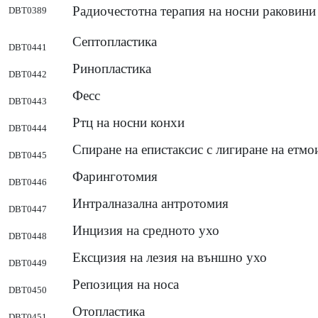
Радиочестотна терапия на носни раковини
DBT0389
Септопластика
DBT0441
Ринопластика
DBT0442
Фесс
DBT0443
Ртц на носни конхи
DBT0444
Спиране на епистаксис с лигиране на етмо
DBT0445
Фаринготомия
DBT0446
Интралназална антротомия
DBT0447
Инцизия на средното ухо
DBT0448
Ексцизия на лезия на външно ухо
DBT0449
Репозиция на носа
DBT0450
Отопластика
DBT0451