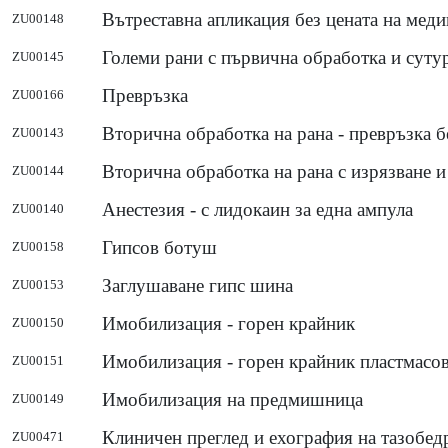
Вътреставна апликация без цената на мед
ZU00148
Големи рани с първична обработка и сутур
ZU00145
Превръзка
ZU00166
Вторична обработка на рана - превръзка б
ZU00143
Вторична обработка на рана с изрязване и
ZU00144
Анестезия - с лидокаин за една ампула
ZU00140
Гипсов ботуш
ZU00158
Заглушаване гипс шина
ZU00153
Имобилизация - горен крайник
ZU00150
Имобилизация - горен крайник пластмасов
ZU00151
Имобилизация на предмишница
ZU00149
Клиничен преглед и ехография на тазобед
ZU00471