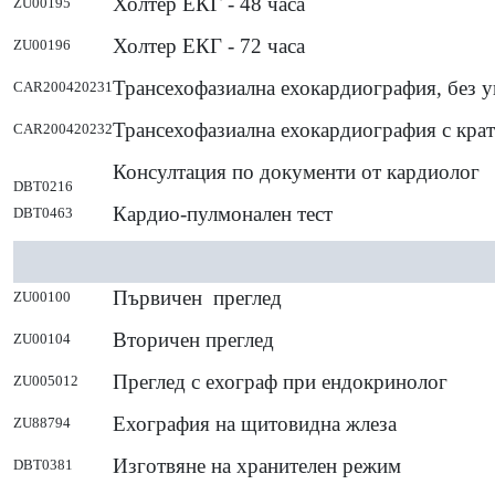
Холтер ЕКГ - 48 часа
ZU00195
Холтер ЕКГ - 72 часа
ZU00196
Трансехофазиална ехокардиография, без 
CAR200420231
Трансехофазиална ехокардиография с крат
CAR200420232
Консултация по документи от кардиолог
DBT0216
Кардио-пулмонален тест
DBT0463
Първичен преглед
ZU00100
Вторичен преглед
ZU00104
Преглед с ехограф при ендокринолог
ZU005012
Ехография на щитовидна жлеза
ZU88794
Изготвяне на хранителен режим
DBT0381