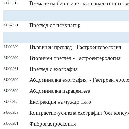
Вземане на биопсичен материал от щитов
ZU83212
Преглед от психиатър
ZU24321
Първичен преглед - Гастроентерология
ZU00389
Вторичен преглед - Гастроентерология
ZU00390
Преглед с ехография
ZU99861
Абдоминална ехография - Гастроентерол
ZU00396
Абдоминална парацентеза
ZU00399
Екстракция на чуждо тяло
ZU00395
Контрастно-усилена ехография (без консу
ZU00398
Фиброгастроскопия
ZU00391