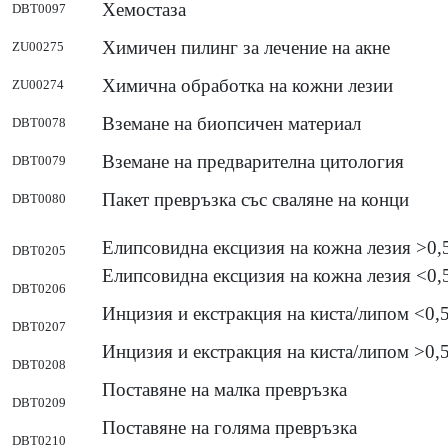
Хемостаза
DBT0097
Химичен пилинг за лечение на акне
ZU00275
Химична обработка на кожни лезии
ZU00274
Вземане на биопсичен материал
DBT0078
Вземане на предварителна цитология
DBT0079
Пакет превръзка със сваляне на конци
DBT0080
Елипсовидна ексцизия на кожна лезия >0
DBT0205
Елипсовидна ексцизия на кожна лезия <0,
DBT0206
Инцизия и екстракция на киста/липом <0,
DBT0207
Инцизия и екстракция на киста/липом >0,
DBT0208
Поставяне на малка превръзка
DBT0209
Поставяне на голяма превръзка
DBT0210