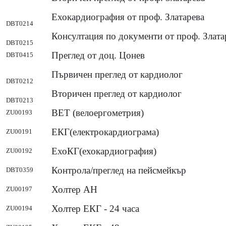
Ехокардиография от проф. Златарева
DBT0214
Консултация по документи от проф. Злата
DBT0215
Преглед от доц. Цонев
DBT0415
Първичен преглед от кардиолог
DBT0212
Вторичен преглед от кардиолог
DBT0213
ВЕТ (велоергометрия)
ZU00193
ЕКГ(електрокардиограма)
ZU00191
ЕхоКГ(ехокардиография)
ZU00192
Контрола/преглед на пейсмейкър
DBT0359
Холтер АН
ZU00197
Холтер ЕКГ - 24 часа
ZU00194