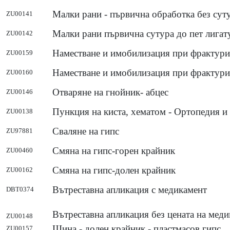
Малки рани - първична обработка без сут
ZU00141
Малки рани първична сутура до пет лигат
ZU00142
Наместване и имобилизация при фрактури
ZU00159
Наместване и имобилизация при фрактури
ZU00160
Отваряне на гнойник- абцес
ZU00146
Пункция на киста, хематом - Ортопедия и
ZU00138
Сваляне на гипс
ZU97881
Смяна на гипс-горен крайник
ZU00460
Смяна на гипс-долен крайник
ZU00162
Вътреставна апликация с медикамент
DBT0374
Вътреставна апликация без цената на мед
ZU00148
Шина - долен крайник - пластмасов гипс
ZU00157