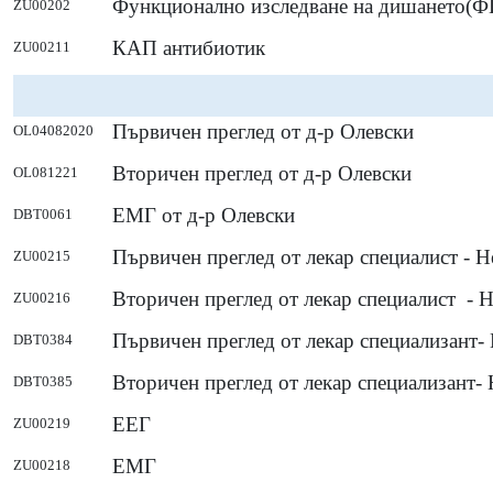
Функционално изследване на дишането(Ф
ZU00202
КАП антибиотик
ZU00211
Първичен преглед от д-р Олевски
OL04082020
Вторичен преглед от д-р Олевски
OL081221
ЕМГ от д-р Олевски
DBT0061
Първичен преглед от лекар специалист - 
ZU00215
Вторичен преглед от лекар специалист - 
ZU00216
Първичен преглед от лекар специализант-
DBT0384
Вторичен преглед от лекар специализант-
DBT0385
ЕЕГ
ZU00219
ЕМГ
ZU00218