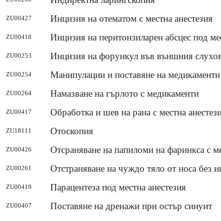
Инцизия на отематом с местна анестезия
ZU00427
Инцизия на перитонзиларен абсцес под ме
ZU00418
Инцизия на форункул във външния слухо
ZU00253
Манипулации и поставяне на медикаменти
ZU00254
Намазване на гърлото с медикаменти
ZU00264
Обработка и шев на рана с местна анестез
ZU00417
Отоскопия
ZU18111
Отсраняване на папиломи на фаринкса с ме
ZU00426
Отстраняване на чуждо тяло от носа без 
ZU00261
Парацентеза под местна анестезия
ZU00419
Поставяне на дренажи при остър синуит
ZU00407