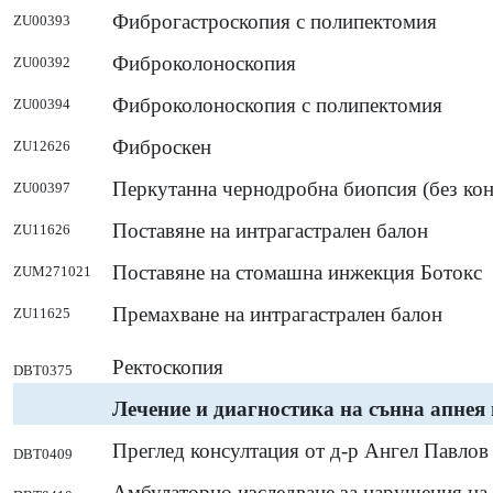
Фиброгастроскопия с полипектомия
ZU00393
Фиброколоноскопия
ZU00392
Фиброколоноскопия с полипектомия
ZU00394
Фиброскен
ZU12626
Перкутанна чернодробна биопсия (без ко
ZU00397
Поставяне на интрагастрален балон
ZU11626
Поставяне на стомашна инжекция Ботокс
ZUM271021
Премахване на интрагастрален балон
ZU11625
Ректоскопия
DBT0375
Лечение и диагностика на сънна апнея
Преглед консултация от д-р Ангел Павлов
DBT0409
Амбулаторно изследване за нарушения на