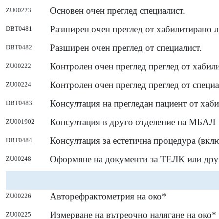
Основен очен преглед специалист.
ZU00223
Разширен очен преглед от хабилитирано л
DBT0481
Разширен очен преглед от специалист.
DBT0482
Контролен очен преглед преглед от хабил
ZU00222
Контролен очен преглед преглед от специа
ZU00224
Консултация на прегледан пациент от хаб
DBT0483
Консултация в друго отделение на МБАЛ
ZU001902
Консултация за естетична процедура (вклю
DBT0484
Оформяне на документи за ТЕЛК или др
ZU00248
Авторефрактометрия на око*
ZU00226
Измерване на вътреочно налягане на око*
ZU00225