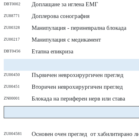
Доплащане за иглена ЕМГ
DBT0002
Доплерова сонография
ZU88771
Манипулация - периневрална блокада
ZU00328
Манипулация с медикамент
ZU00217
Етапна епикриза
DBT0456
Първичен неврохирургичен преглед
ZU00450
Вторичен неврохирургичен преглед
ZU00451
Блокада на периферен нерв или става
ZN00001
Основен очен преглед от хабилитирано ли
ZU004581