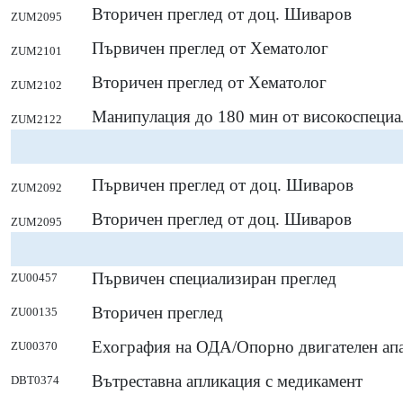
Вторичен преглед от доц. Шиваров
ZUM2095
Първичен преглед от Хематолог
ZUM2101
Вторичен преглед от Хематолог
ZUM2102
Манипулация до 180 мин от високоспециа
ZUM2122
Първичен преглед от доц. Шиваров
ZUM2092
Вторичен преглед от доц. Шиваров
ZUM2095
Първичен специализиран преглед
ZU00457
Вторичен преглед
ZU00135
Ехография на ОДА/Опорно двигателен апа
ZU00370
Вътреставна апликация с медикамент
DBT0374