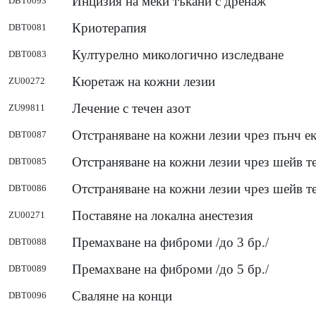
Инцизия на меки тъкани с дренаж
DBT0093
Криотерапия
DBT0081
Културелно микологично изследване
DBT0083
Кюретаж на кожни лезии
ZU00272
Лечение с течен азот
ZU99811
Отстраняване на кожни лезии чрез пънч е
DBT0087
Отстраняване на кожни лезии чрез шейв те
DBT0085
Отстраняване на кожни лезии чрез шейв те
DBT0086
Поставяне на локална анестезия
ZU00271
Премахване на фиброми /до 3 бр./
DBT0088
Премахване на фиброми /до 5 бр./
DBT0089
Сваляне на конци
DBT0096