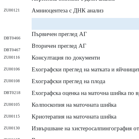
Амниоцентеза с ДНК анализ
ZU00121
Първичен преглед АГ
DBT0466
Вторичен преглед АГ
DBT0467
Консултация по документи
ZU00116
Ехографски преглед на матката и яйчници
ZU00106
Ехографски преглед на плода
ZU00108
Ехографска оценка на маточна шийка по в
DBT0218
Колпоскопия на маточната шийка
ZU00105
Криотерапия на маточната шийка
ZU00115
Извършване на хистеросалпингография от
ZU00130