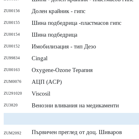
Долен крайник - гипс
ZU00156
Шина подбедрица -пластмасов гипс
ZU00155
Шина подбедрица
ZU00154
Имобилизация - тип Дезо
ZU00152
Cingal
ZU99834
Oxygene-Ozone Терапия
ZU00163
АЦП (ACP)
ZUM0076
Viscosil
ZU291020
Венозни вливания на медикаменти
ZU3820
Първичен преглед от доц. Шиваров
ZUM2092