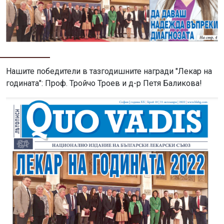
Нашите победители в тазгодишните награди "Лекар на
годината": Проф. Тройчо Троев и д-р Петя Баликова!