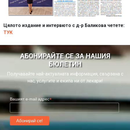
Цялото издание и интервюто с д-р Баликова четете:
ТУК
АБОНИРАЙТЕ СЕ ЗА НАШИЯ
БЮЛЕТИН
Получавайте най-актуалната информация, свързана с
нас, услугите и екипа ни от лекари!
*
Вашият e-mail адрес