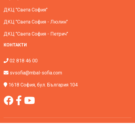
ДКЦ "Света София"
ДКЦ "Света София - Люлин"
ДКЦ "Света София - Петрич"
КОНТАКТИ
02 818 46 00
svsofia@mbal-sofia.com
1618 София, бул. България 104
Всички права запазени - МБАЛ Света София © All Rights
Reserved