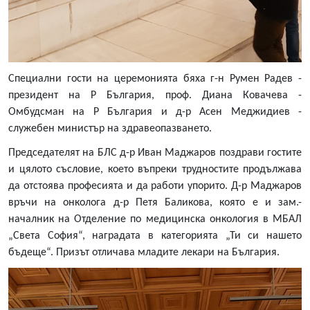
Специални гости на церемонията бяха г-н Румен Радев -
президент на Р България, проф. Диана Ковачева -
Омбудсман на Р България и д-р Асен Меджидиев -
служебен министър на здравеопазването.
Председателят на БЛС д-р Иван Маджаров поздрави гостите
и цялото съсловие, което въпреки трудностите продължава
да отстоява професията и да работи упорито. Д-р Маджаров
връчи на онколога д-р Петя Баликова, която е и зам.-
началник на Отделение по медицинска онкология в МБАЛ
„Света София“, наградата в категорията „Ти си нашето
бъдеще“. Призът отличава младите лекари на България.