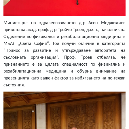
Министърът на здравеопазването д-р Асен Меджидиев
приветства акад. проф. д-р Тройчо Троев, д.м.н., началник на
Отделение по физикална и рехабилитационна медицина в
МБАЛ „Света София“. Той получи отличие в категорията
“Принос за развитие и утвърждаване авторитета на
съсловната организация“. Проф. Троев отбеляза, че
признанието е за цялата специалност по физикална и
рехабилитационна медицина и обърна внимание на
превенцията като важен фактор за избягването на по-тежки
състояния.