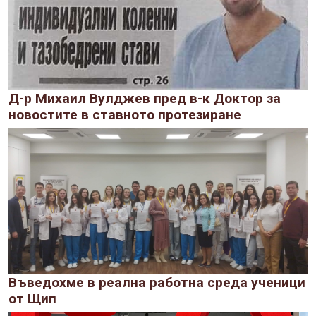
Д-р Михаил Вулджев пред в-к Доктор за
новостите в ставното протезиране
Въведохме в реална работна среда ученици
от Щип