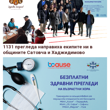
1131 прегледа направиха екипите ни в
общините Сатовча и Хаджидимово