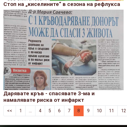
Стоп на „киселините“ в сезона на рефлукса
Дарявате кръв - спасявате 3-ма и
намалявате риска от инфаркт
<<
1
…
4
5
6
7
8
9
10
11
12