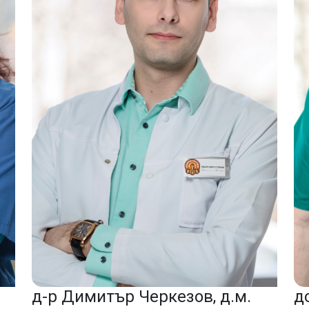
д
д-р Димитър Черкезов, д.м.