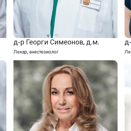
д-р Георги Симеонов, д.м.
д
Лекар, анестезиолог
Ле