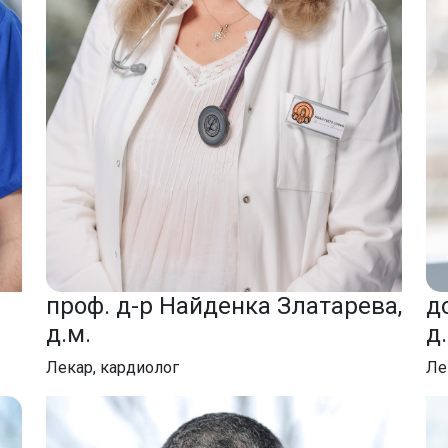
проф. д-р Найденка Златарева,
д
д.м.
д
Лекар, кардиолог
Ле