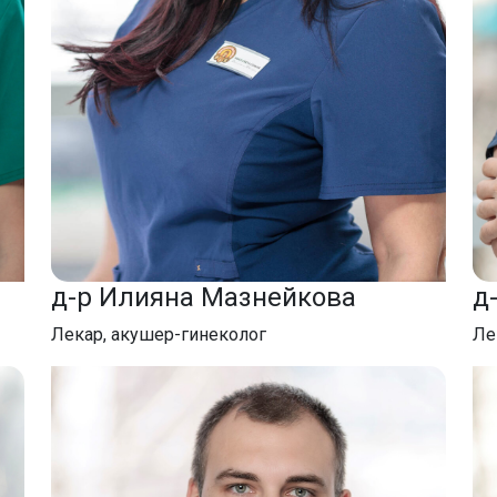
д-р Илияна Мазнейкова
д
Лекар, акушер-гинеколог
Ле