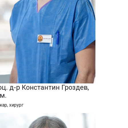
оц. д-р Константин Гроздев,
.м.
кар, хирург