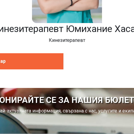
инезитерапевт Юмихание Хас
Кинезитерапевт
кар
ОНИРАЙТЕ СЕ ЗА НАШИЯ БЮЛЕ
ай-актуалната информация, свързана с нас, услугите и екипа