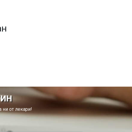
ан
ТИН
 ни от лекари!