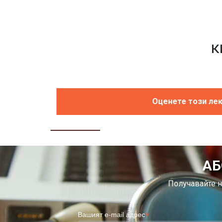
к
Оценете този ле
АБ
Получавайте н
*
Вашият e-mail адрес