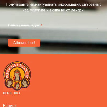
Получавайте най-актуалната информация, свързана с
нас, услугите и екипа ни от лекари!
*
Вашият e-mail адрес
ПОЛЕЗНО
Новини