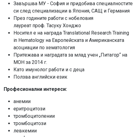
Завършва МУ - София и придобива специалностите
си след специализации в Япония, САЩ и Германия
През годините работи с нобеловия
лауреат проф. Тасуку Хонджо
Носител е на награда Translational Research Training
in Hematology на Европейската и Американската
асоциации по хематология
Притежава и наградата за млад учен „Питагор“ на
МОН за 2014 г.
Като имунолог работи и с деца
Ползва английски език
Професионални интереси:
анемии
еритроцитози
тромбоцитопении
тромбоцитози
левкемии