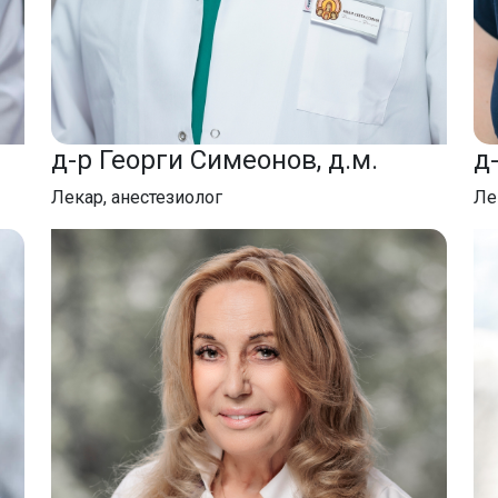
д-р Георги Симеонов, д.м.
д
Лекар, анестезиолог
Ле