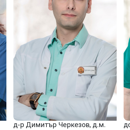
д
д-р Димитър Черкезов, д.м.