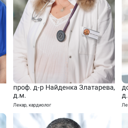
проф. д-р Найденка Златарева,
д
д.м.
д
Лекар, кардиолог
Ле