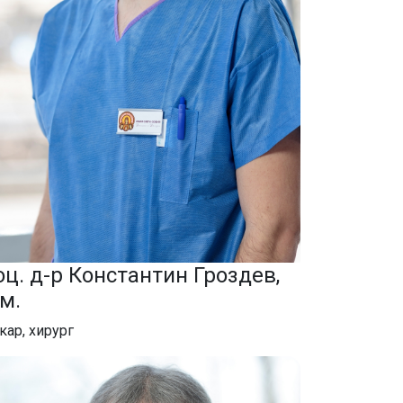
оц. д-р Константин Гроздев,
.м.
кар, хирург