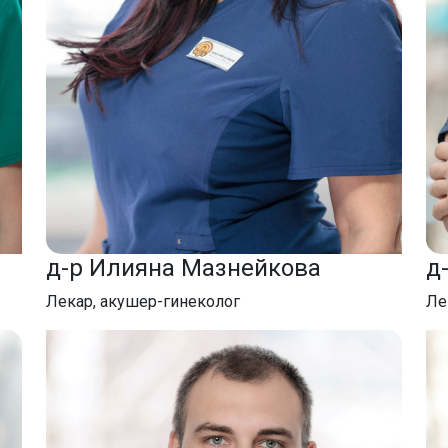
д-р Илияна Мазнейкова
д
Лекар, акушер-гинеколог
Ле