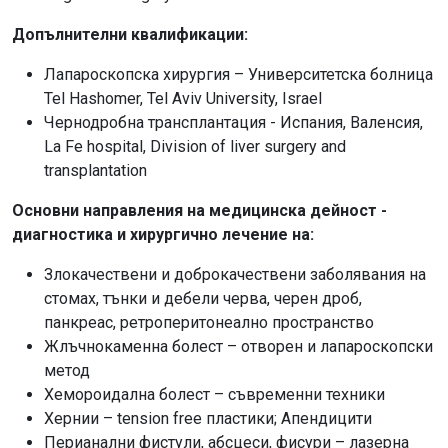
Допълнителни квалификации:
Лапароскопска хирургия – Университетска болница
Tel Hashomer, Tel Aviv University, Israel
Чернодробна трансплантация - Испания, Валенсия,
La Fe hospital, Division of liver surgery and
transplantation
Основни направления на медицинска дейност -
диагностика и хирургично лечение на:
Злокачествени и доброкачествени заболявания на
стомах, тънки и дебели черва, черен дроб,
панкреас, ретроперитонеално пространство
Жлъчнокаменна болест – отворен и лапароскопски
метод
Хемороидална болест – съвременни техники
Хернии – tension free пластики; Апендицити
Перианални фистули, абсцеси, фисури – лазерна