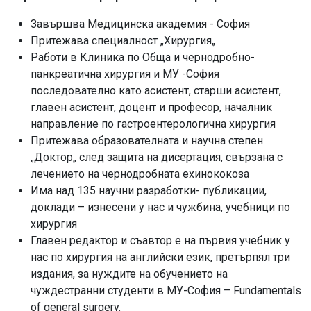
Завършва Медицинска академия - София
Притежава специалност „Хирургия„
Работи в Клиника по Обща и чернодробно-
панкреатична хирургия и МУ -София
последователно като асистент, старши асистент,
главен асистент, доцент и професор, началник
направление по гастроентерологична хирургия
Притежава образователната и научна степен
„Доктор„ след защита на дисертация, свързана с
лечението на чернодробната ехинококоза
Има над 135 научни разработки- публикации,
доклади – изнесени у нас и чужбина, учебници по
хирургия
Главен редактор и съавтор е на първия учебник у
нас по хирургия на английски език, претърпял три
издания, за нуждите на обучението на
чуждестранни студенти в МУ-София – Fundamentals
of general surgery.