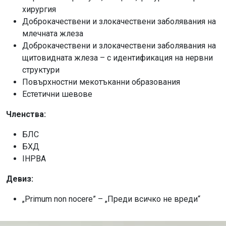
хирургия
Доброкачествени и злокачествени заболявания на
млечната жлеза
Доброкачествени и злокачествени заболявания на
щитовидната жлеза – с идентификация на нервни
структури
Повърхностни мекотъканни образования
Естетични шевове
Членства:
БЛС
БХД
IHPBA
Девиз:
„Primum non nocere” – „Преди всичко не вреди“