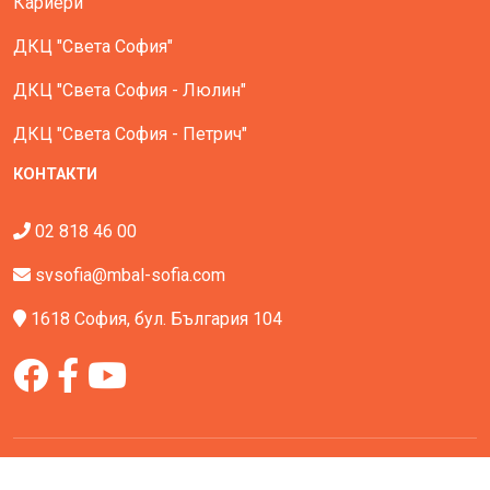
Кариери
ДКЦ "Света София"
ДКЦ "Света София - Люлин"
ДКЦ "Света София - Петрич"
КОНТАКТИ
02 818 46 00
svsofia@mbal-sofia.com
1618 София, бул. България 104
Всички права запазени - МБАЛ Света София © All Rights