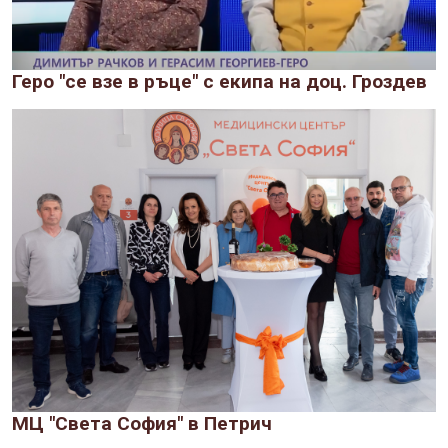
Геро "се взе в ръце" с екипа на доц. Гроздев
МЦ "Света София" в Петрич