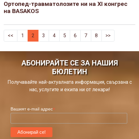
Ортопед-травматолозите ни на XI конгрес
на BASAKOS
<<
1
2
3
4
5
6
7
8
>>
АБОНИРАЙТЕ СЕ ЗА НАШИЯ
БЮЛЕТИН
Получавайте най-актуалната информация, свързана с
нас, услугите и екипа ни от лекари!
*
Вашият e-mail адрес