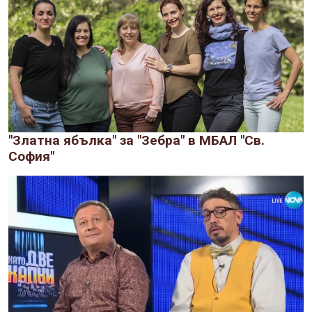
"Златна ябълка" за "Зебра" в МБАЛ "Св.
София"