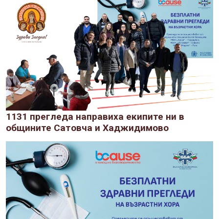
1131 прегледа направиха екипите ни в
общините Сатовча и Хаджидимово