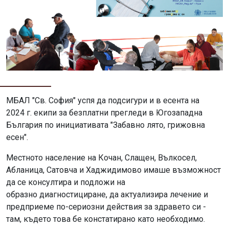
МБАЛ "Св. София" успя да подсигури и в есента на
2024 г. екипи за безплатни прегледи в Югозападна
България по инициативата "Забавно лято, грижовна
есен".
Местното население на Кочан, Слащен, Вълкосел,
Абланица, Сатовча и Хаджидимово имаше възможност
да се консултира и подложи на
образно диагностициране, да актуализира лечение и
предприеме по-сериозни действия за здравето си -
там, където това бе констатирано като необходимо.