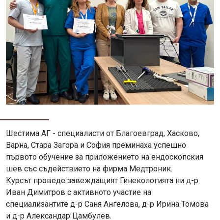
Шестима АГ - специалисти от Благоевград, Хасково,
Варна, Стара Загора и София преминаха успешно
първото обучение за приложението на ендоскопския
шев със съдействието на фирма Медтроник.
Курсът проведе завеждащият Гинекологията ни д-р
Иван Димитров с активното участие на
специализантите д-р Саня Ангелова, д-р Ирина Томова
и д-р Александар Цамбулев.