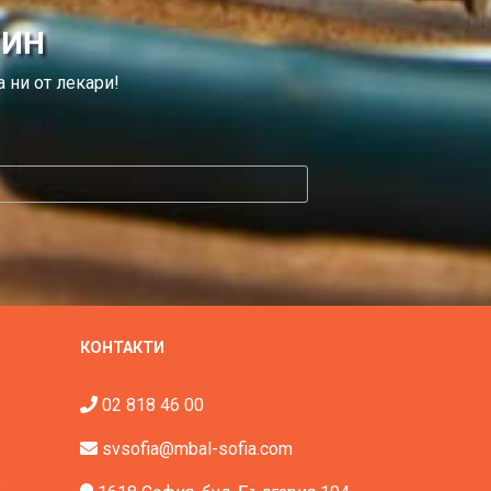
ТИН
 ни от лекари!
КОНТАКТИ
02 818 46 00
svsofia@mbal-sofia.com