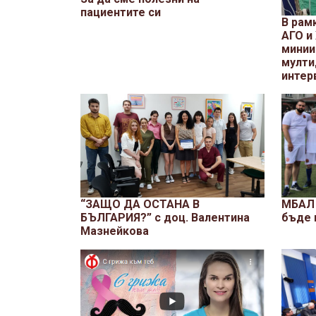
пациентите си
В рам
АГО и
минии
мулти
интер
“ЗАЩО ДА ОСТАНА В
МБАЛ 
БЪЛГАРИЯ?” с доц. Валентина
бъде 
Мазнейкова