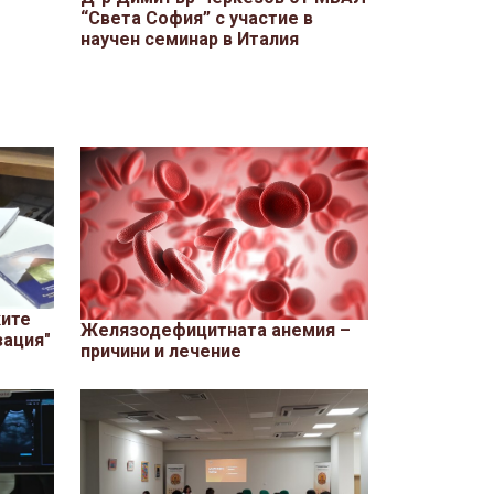
“Света София” с участие в
научен семинар в Италия
ките
Желязодефицитната анемия –
зация"
причини и лечение