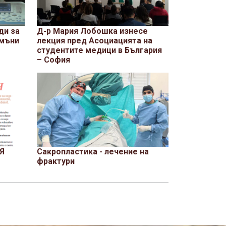
Д-р Мария Лобошка изнесе
ди за
лекция пред Асоциацията на
амъни
студентите медици в България
– София
Я
Сакропластика - лечение на
фрактури