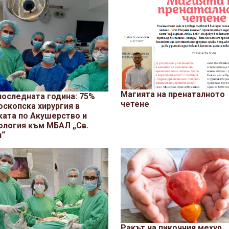
Магията на пренаталното
последната година: 75%
четене
оскопска хирургия в
ката по Акушерство и
ология към МБАЛ „Св.
я“
Ракът на пикочния мехур