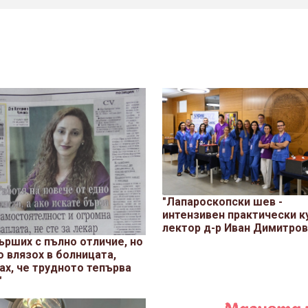
"Лапароскопски шев -
интензивен практически ку
лектор д-р Иван Димитров
върших с пълно отличие, но
о влязох в болницата,
ах, че трудното тепърва
"