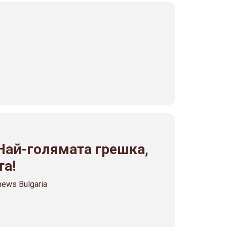
 Най-голямата грешка,
та!
ews Bulgaria