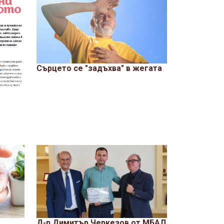
Сърцето се "задъхва" в жегата
Д-р Димитър Черкезов от МБАЛ