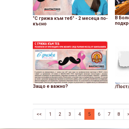
В Бол
"С грижа към теб" - 2 месеца по-
подкр
късно
Защо е важно?
/Пост
<<
1
2
3
4
5
6
7
8