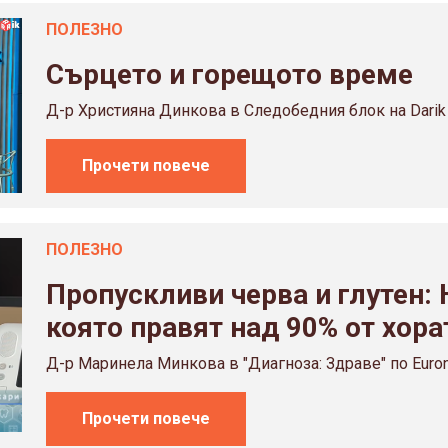
ПОЛЕЗНO
Сърцето и горещото време
Д-р Християна Динкова в Следобедния блок на Darik
Прочети повече
ПОЛЕЗНO
Пропускливи черва и глутен:
която правят над 90% от хора
Д-р Маринела Минкова в "Диагноза: Здраве" по Euron
Прочети повече