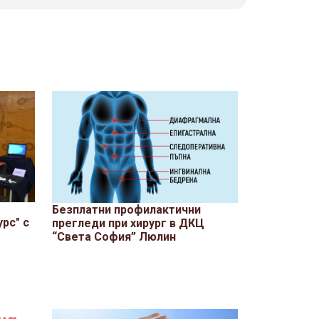
Безплатни профилактични
рс" с
прегледи при хирург в ДКЦ
“Света София” Люлин