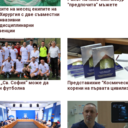
"предпочита" мъжете
ките на месец екипите на
 Хирургия с две съвместни
нвазивни
дисциплинарни
венции
Представихме "Космичес
„Св. София“ може да
корени на първата цивили
и футболна