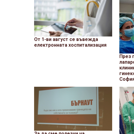
От 1-ви август се въвежда
електронната хоспитализация
През 
лапар
клини
гинек
Софи
За да сме полезни на