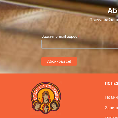
АБ
Получавайте н
*
Вашият e-mail адрес
ПОЛЕ
Новин
Запиш