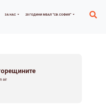
ЗА НАС
20 ГОДИНИ МБАЛ "СВ.СОФИЯ"
 горещините
 air