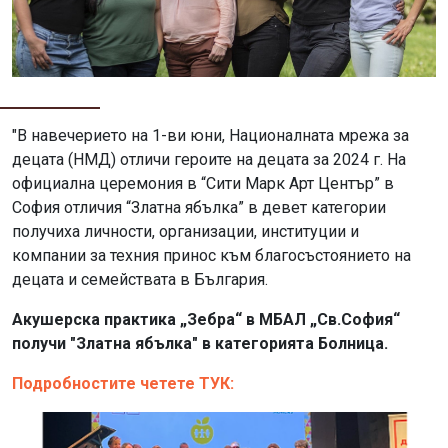
"В навечерието на 1-ви юни, Националната мрежа за
децата (НМД) отличи героите на децата за 2024 г. На
официална церемония в “Сити Марк Арт Център” в
София отличия “Златна ябълка” в девет категории
получиха личности, организации, институции и
компании за техния принос към благосъстоянието на
децата и семействата в България.
Акушерска практика „Зебра“ в МБАЛ „Св.София“
получи "Златна ябълка" в категорията Болница.
Подробностите четете ТУК: