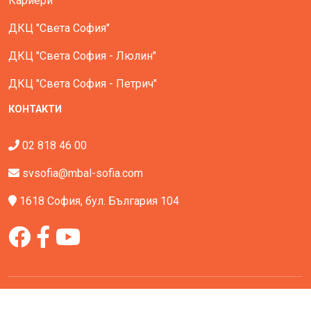
Кариери
ДКЦ "Света София"
ДКЦ "Света София - Люлин"
ДКЦ "Света София - Петрич"
КОНТАКТИ
02 818 46 00
svsofia@mbal-sofia.com
1618 София, бул. България 104
Всички права запазени - МБАЛ Света София © All Rights