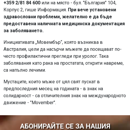
+359 2/81 84 600
или на място - бул. "България" 104,
Корпус 2, гише Информация.
При вече установени
здравословни проблеми, желателно е да бъде
предоставена наличната медицинска документация
за заболяването.
Инициативата „Мовембър“, която възниква в
Австралия, цели да насърчи мъжете да посещават по-
често профилактични прегледи при уролог. Така
заболявания като рака на простатата, открити навреме,
са напълно лечими.
Мустаците, които мъже от цял свят пускат в
предпоследния месец на годината - в знак на
солидарност - са отличителния знак на международното
движение - "Movember".
АБОНИРАЙТЕ СЕ ЗА НАШИЯ