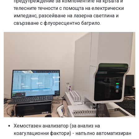
предупреждение за компонентите на кръвта и
телесните течности с помощта на електрически
импеданс, разсейване на лазерна светлина и
свързване с флуоресцентно багрило.
Хемостазен анализатор (за анализ на
коагулационни фактори) - напълно автоматизиран