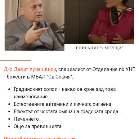
Д-р Давит Хунашвили
, специалист от Отделение по УНГ
- болести в МБАЛ "Св.София":
Градинският сопол - какво се крие зад това
наименование...
Естествените витамини и личната хигиена
Ефектът от честата смяна на градската среда...
Лечението...
Още за превенцията
Подробностите гледайте тук: