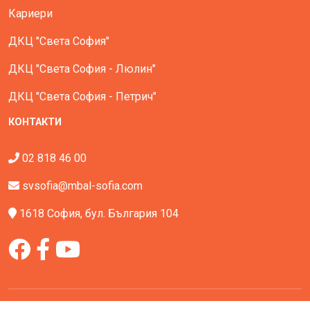
Кариери
ДКЦ "Света София"
ДКЦ "Света София - Люлин"
ДКЦ "Света София - Петрич"
КОНТАКТИ
02 818 46 00
svsofia@mbal-sofia.com
1618 София, бул. България 104
Всички права запазени - МБАЛ Света София © All Rights