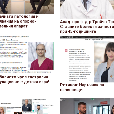
ачната патология и
явания на опорно-
Акад. проф. д-р Тройчо Тр
телния апарат
Ставните болести зачестя
при 45-годишните
бването чрез гастрални
улации не е детска игра!
Ретинол: Наръчник за
начинаещи