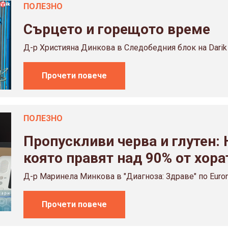
ПОЛЕЗНO
Сърцето и горещото време
Д-р Християна Динкова в Следобедния блок на Darik
Прочети повече
ПОЛЕЗНO
Пропускливи черва и глутен:
която правят над 90% от хора
Д-р Маринела Минкова в "Диагноза: Здраве" по Euron
Прочети повече