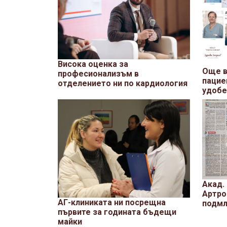
Висока оценка за
Още в
професионализъм в
пациен
отделението ни по кардиология
удобе
Акад.
Артро
АГ-клиниката ни посрещна
подмл
първите за годината бъдещи
майки