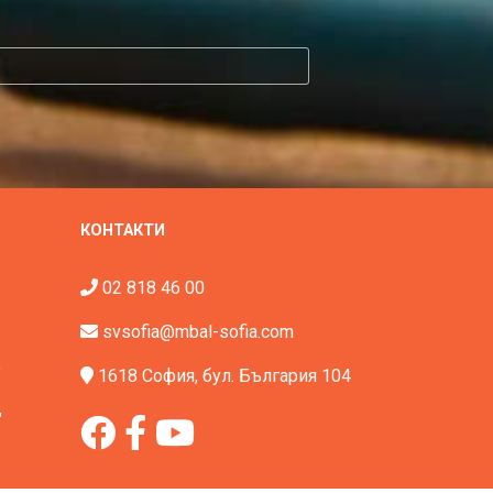
КОНТАКТИ
02 818 46 00
svsofia@mbal-sofia.com
"
1618 София, бул. България 104
"