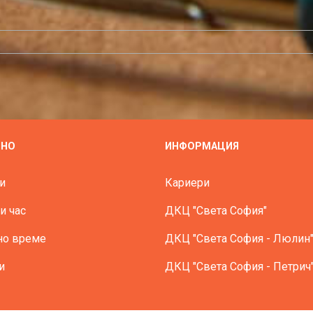
ЗНО
ИНФОРМАЦИЯ
и
Кариери
и час
ДКЦ "Света София"
но време
ДКЦ "Света София - Люлин
и
ДКЦ "Света София - Петрич