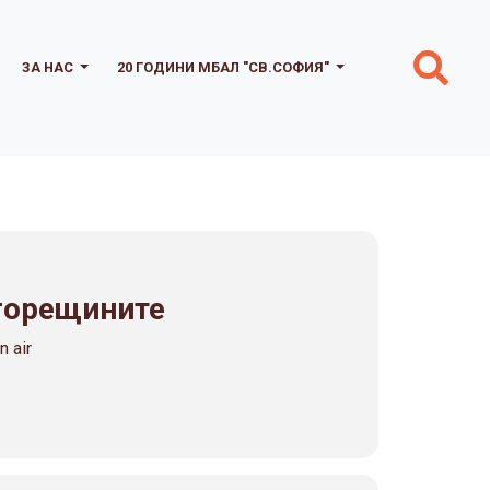
ЗА НАС
20 ГОДИНИ МБАЛ "СВ.СОФИЯ"
 горещините
 air