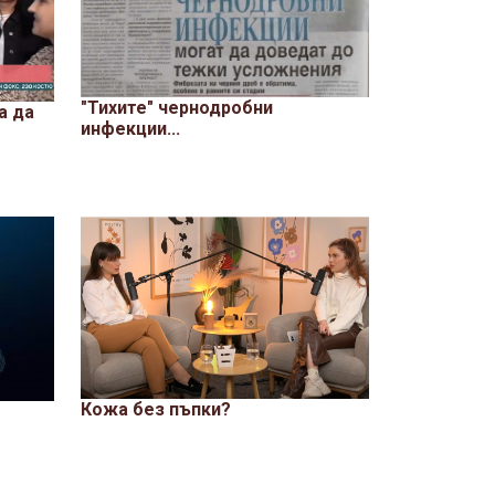
"Тихите" чернодробни
а да
инфекции...
Кожа без пъпки?