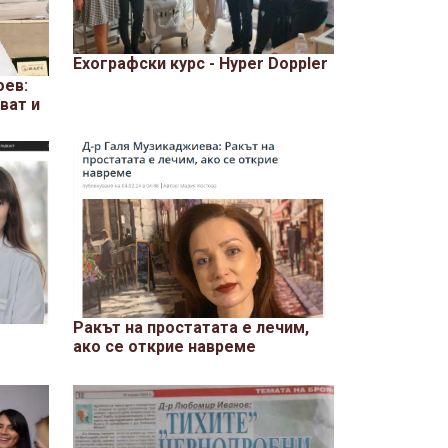
Ехографски курс - Hyper Doppler
оев:
ват и
Ракът на простатата е лечим,
ако се открие навреме