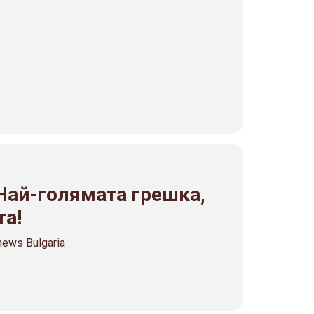
 Най-голямата грешка,
та!
ews Bulgaria