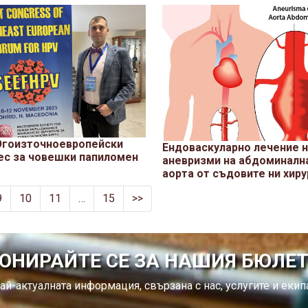
Югоизточноевропейски
Ендоваскуларно лечение 
ес за човешки папиломен
аневризми на абдоминалн
аорта от съдовите ни хиру
9
10
11
…
15
>>
ОНИРАЙТЕ СЕ ЗА НАШИЯ БЮЛЕ
ай-актуалната информация, свързана с нас, услугите и екипа