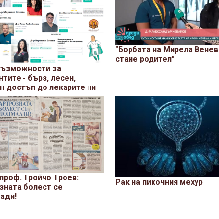
"Борбата на Мирела Венев
стане родител"
ъзможности за
тите - бърз, лесен,
н достъп до лекарите ни
 проф. Тройчо Троев:
Рак на пикочния мехур
зната болест се
ади!