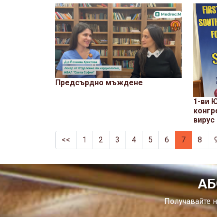
Предсърдно мъждене
1-ви 
конгр
вирус
<<
1
2
3
4
5
6
7
8
АБ
Получавайте н