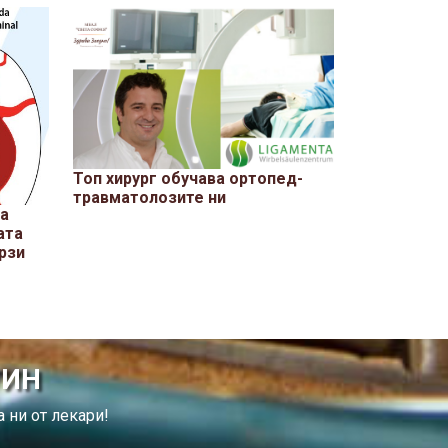
Топ хирург обучава ортопед-
травматолозите ни
на
ата
рзи
ТИН
 ни от лекари!