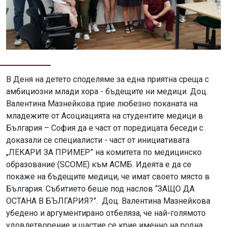
В Деня на детето споделяме за една приятна среща с
амбициозни млади хора - бъдещите ни медици.
Доц.
Валентина Мазнейкова прие любезно поканата на
младежите от Асоциацията на студентите медици в
България – София да е част от поредицата беседи с
доказали се специалисти - част от инициативата
„ЛЕКАРИ ЗА ПРИМЕР” на комитета по медицинско
образование (SCOME) към АСМБ. Идеята е да се
покаже на бъдещите медици, че имат своето място в
България. Събитието беше под наслов “ЗАЩО ДА
ОСТАНА В БЪЛГАРИЯ?”.
Доц. Валентина Мазнейкова
убедено и аргументирано отбеляза, че най-голямото
удовлетворение и щастие се крие именно на родна