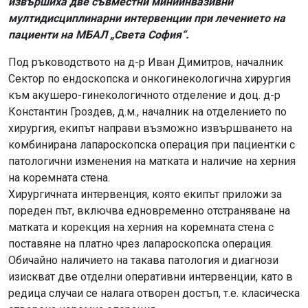
извършиха две съвместни миниинвазивни
мултидисциплинарни интервенции при лечението на
пациенти на МБАЛ „Света София“.
Под ръководството на д-р Иван Димитров, началник
Сектор по ендоскопска и онкогинекологична хирургия
към акушеро-гинекологичното отделение и доц. д-р
Константин Гроздев, д.м., началник на отделението по
хирургия, екипът направи възможно извършването на
комбинирана лапароскопска операция при пациентки с
патологични изменения на матката и наличие на херния
на коремната стена.
Хирургичната интервенция, която екипът приложи за
пореден път, включва едновременно отстраняване на
матката и корекция на херния на коремната стена с
поставяне на платно чрез лапароскопска операция.
Обичайно наличието на такава патология и диагнози
изискват две отделни оперативни интервенции, като в
редица случаи се налага отворен достъп, т.е. класическа