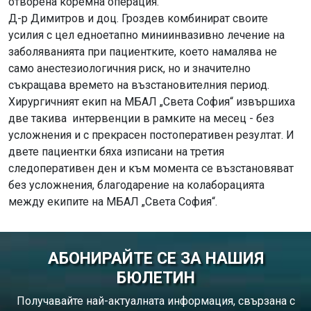
отворена коремна операция.
Д-р Димитров и доц. Гроздев комбинират своите
усилия с цел едноетапно миниинвазивно лечение на
заболяванията при пациентките, което намалява не
само анестезиологичния риск, но и значително
съкращава времето на възстановителния период.
Хирургичният екип на МБАЛ „Света София“ извършиха
две такива интервенции в рамките на месец - без
усложнения и с прекрасен постоперативен резултат. И
двете пациентки бяха изписани на третия
следоперативен ден и към момента се възстановяват
без усложнения, благодарение на колаборацията
между екипите на МБАЛ „Света София“.
АБОНИРАЙТЕ СЕ ЗА НАШИЯ
БЮЛЕТИН
Получавайте най-актуалната информация, свързана с