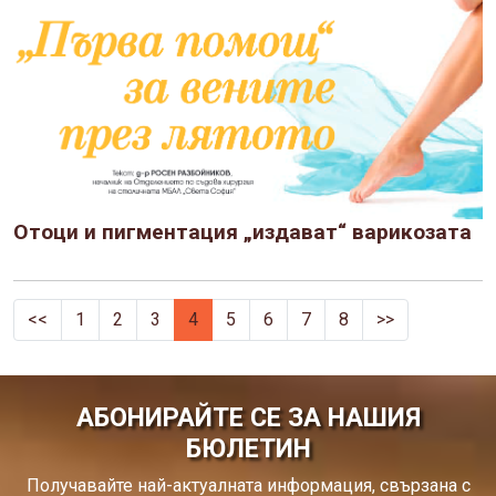
Отоци и пигментация „издават“ варикозата
<<
1
2
3
4
5
6
7
8
>>
АБОНИРАЙТЕ СЕ ЗА НАШИЯ
БЮЛЕТИН
Получавайте най-актуалната информация, свързана с