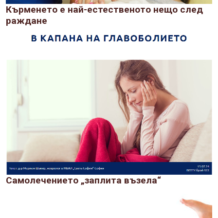
Кърменето е най-естественото нещо след
раждане
Самолечението „заплита възела“