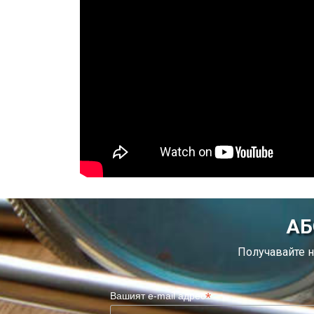
АБ
Получавайте н
*
Вашият e-mail адрес