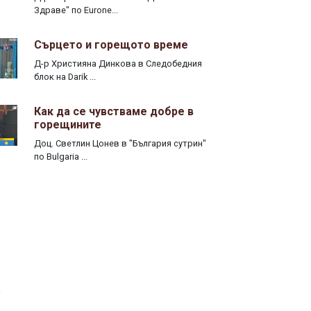
Здраве" по Eurone...
Сърцето и горещото време
Д-р Християна Динкова в Следобедния
блок на Darik ...
Как да се чувстваме добре в
горещините
Доц. Светлин Цонев в "България сутрин"
по Bulgaria ...
е