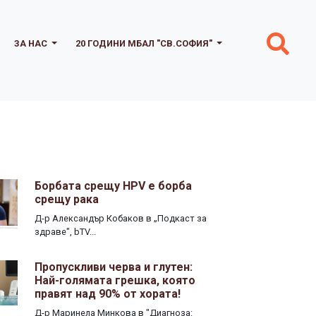
ЗА НАС
20 ГОДИНИ МБАЛ "СВ.СОФИЯ"
Борбата срещу HPV е борба
срещу рака
Д-р Александър Кобаков в „Подкаст за
здраве", bTV...
Пропускливи черва и глутен:
Най-голямата грешка, която
правят над 90% от хората!
Д-р Маринела Минкова в "Диагноза: