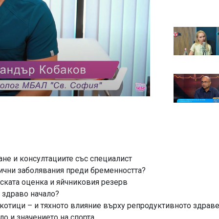
ане и консултациите със специалист
нични заболявания преди бременността?
ската оценка и яйчниковия резерв
 здраво начало?
ркотици – и тяхното влияние върху репродуктивното здрав
ло и значението на спорта