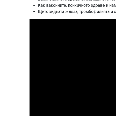
Как ваксините, психичното здраве и на
Щитовидната жлеза, тромбофилията и с