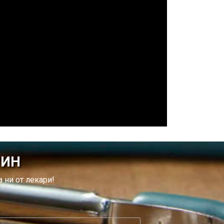
ТИН
 ни от лекари!