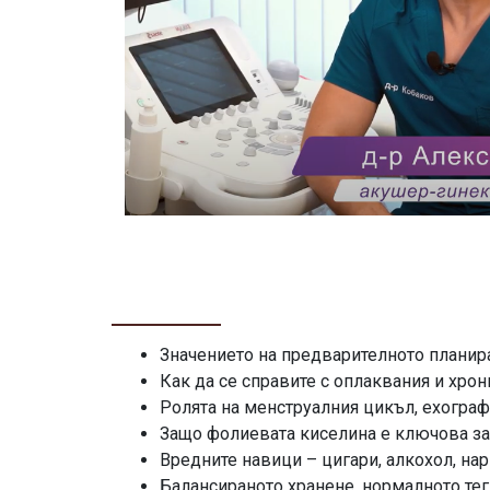
Значението на предварителното планир
Как да се справите с оплаквания и хро
Ролята на менструалния цикъл, ехограф
Защо фолиевата киселина е ключова за
Вредните навици – цигари, алкохол, на
Балансираното хранене, нормалното тег