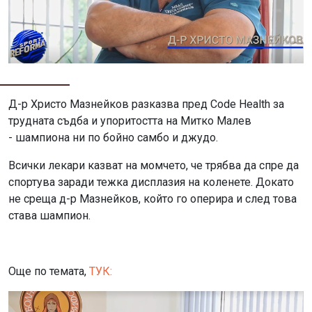
Д-р Христо Мазнейков разказва пред Code Health за
трудната съдба и упоритостта на Митко Малев
- шампиона ни по бойно самбо и джудо.
Всички лекари казват на момчето, че трябва да спре да
спортува заради тежка дисплазия на коленете. Докато
не среща д-р Мазнейков, който го оперира и след това
става шампион.
Още по темата,
ТУК: