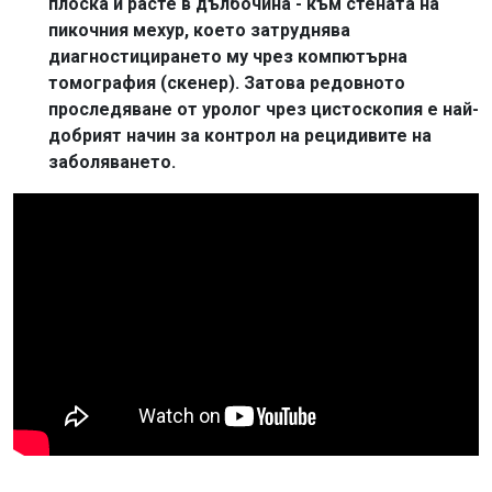
плоска и расте в дълбочина - към стената на
пикочния мехур, което затруднява
диагностицирането му чрез компютърна
томография (скенер). Затова редовното
проследяване от уролог чрез цистоскопия е най-
добрият начин за контрол на рецидивите на
заболяването.