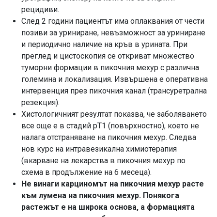
рецидиви.
След 2 години пациентът има оплаквания от чести
позиви за уриниране, невъзможност за уриниране
и периодично наличие на кръв в урината. При
преглед и цистоскопия се откриват множество
туморни формации в пикочния мехур с различна
големина и локализация. Извършена е оперативна
интервенция през пикочния канал (трансуретрална
резекция).
Хистологичният резултат показва, че заболяването
все още е в стадий pT1 (повърхностно), което не
налага отстраняване на пикочния мехур. Следва
нов курс на интравезикална химиотерапия
(вкарване на лекарства в пикочния мехур по
схема в продължение на 6 месеца).
Не винаги карциномът на пикочния мехур расте
към лумена на пикочния мехур. Понякога
растежът е на широка основа, а формацията