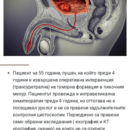
Пациент на 55 години, пушач, на който преди 4
години е извършена оперативна интервенция
(трансуретрална) на туморна формация в пикочния
мехур. Пациентът провежда и интравезикална
химитеорапия преди 4 години, но оттогава не е
посещавал уролог и не са правени задължителните
контролни цистоскопии. Периодично са правени
само образни изследвания ( ехография и КТ
урография, скенер) на които не са открити