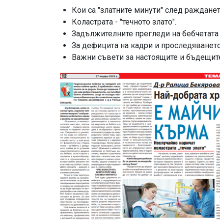
Кои са "златните минути" след раждане
Коластрата - "течното злато".
Задължителните прегледи на бебчетата 
За дефицита на кадри и проследяванет
Важни съвети за настоящите и бъдещит