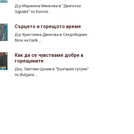
Д-р Маринела Минкова в "Диагноза:
Здраве" по Eurone...
Сърцето и горещото време
Д-р Християна Динкова в Следобедния
блок на Darik ...
Как да се чувстваме добре в
горещините
Доц. Светлин Цонев в "България сутрин"
по Bulgaria ...