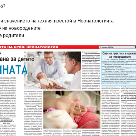
то?
и значението на техния престой в Неонатологията.
о на новородените.
е родители.