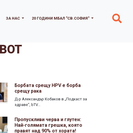
ЗА НАС
20 ГОДИНИ МБАЛ "СВ.СОФИЯ"
ИВОТ
Борбата срещу HPV е борба
срещу рака
Д-р Александър Кобаков в „Подкаст за
здраве", bTV...
Пропускливи черва и глутен:
Най-голямата грешка, която
правят над 90% от хората!