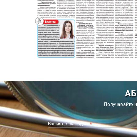
АБ
Получавайте н
*
Вашият e-mail адрес