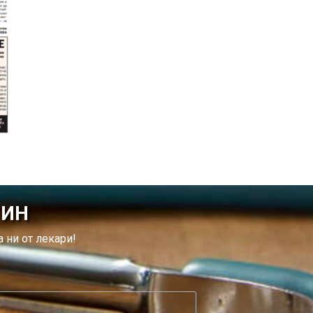
ТИН
 ни от лекари!