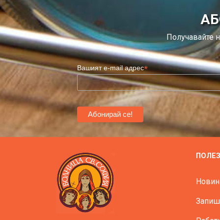
АБ
Получавайте н
*
Вашият e-mail адрес
ПОЛЕ
Новин
Запиш