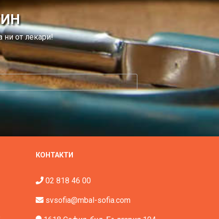
ТИН
 ни от лекари!
КОНТАКТИ
02 818 46 00
svsofia@mbal-sofia.com