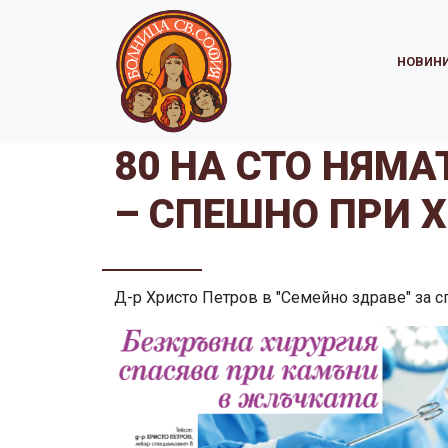
НОВИН
80 НА СТО НЯМ
– СПЕШНО ПРИ 
Д-р Христо Петров в "Семейно здраве" за сп.