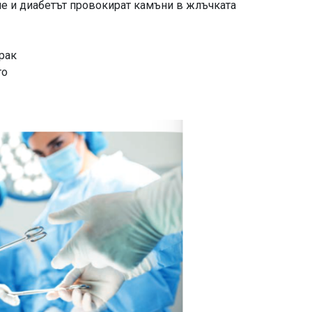
не и диабетът провокират камъни в жлъчката
рак
то