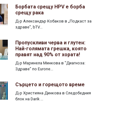
Борбата срещу HPV е борба
срещу рака
Д-р Александър Кобаков в „Подкаст за
здраве", bTV...
Пропускливи черва и глутен:
Най-голямата грешка, която
правят над 90% от хората!
Д-р Маринела Минкова в "Диагноза:
Здраве" по Eurone...
Сърцето и горещото време
Д-р Християна Динкова в Следобедния
блок на Darik ...