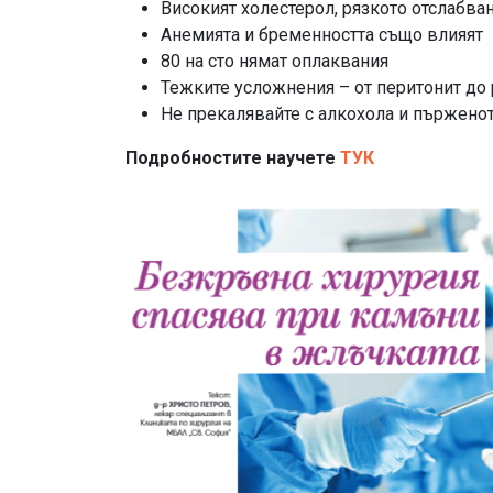
Високият холестерол, рязкото отслабва
Анемията и бременността също влияят
80 на сто нямат оплаквания
Тежките усложнения – от перитонит до 
Не прекалявайте с алкохола и пържено
Подробностите научете
ТУК