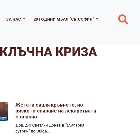
ЗА НАС
20 ГОДИНИ МБАЛ "СВ.СОФИЯ"
 ЖЛЪЧНА КРИЗА
Жегата сваля кръвното, но
рязкото спиране на лекарствата
е опасно
Доц. д-р Светлин Цонев в "България
сутрин" по Bulga...