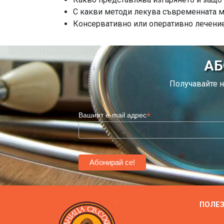
С какви методи лекува съвременната 
Консервативно или оперативно лечени
АБ
Получавайте н
*
Вашият e-mail адрес
ПОЛЕ