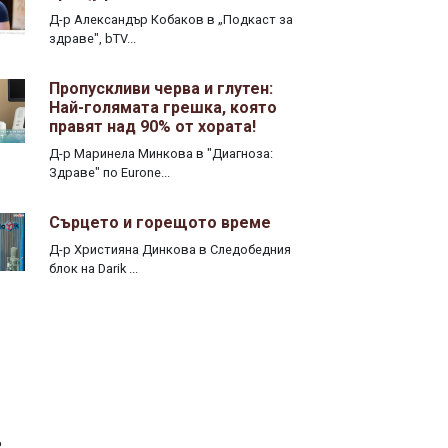
Д-р Александър Кобаков в „Подкаст за
здраве", bTV...
Пропускливи черва и глутен:
Най-голямата грешка, която
правят над 90% от хората!
Д-р Маринела Минкова в "Диагноза:
Здраве" по Eurone...
Сърцето и горещото време
Д-р Християна Динкова в Следобедния
блок на Darik ...
?