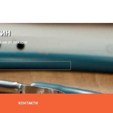
ТИН
 ни от лекари!
КОНТАКТИ