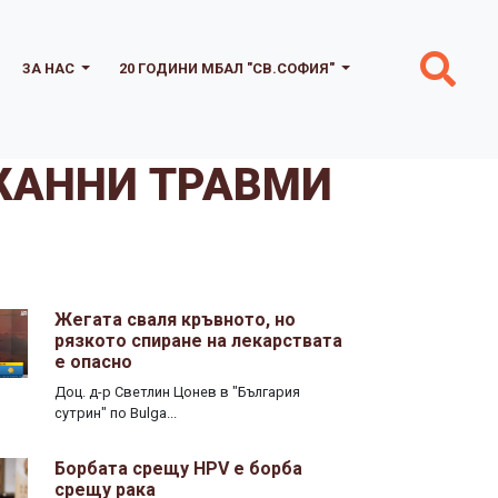
ЗА НАС
20 ГОДИНИ МБАЛ "СВ.СОФИЯ"
ЪКАННИ ТРАВМИ
Жегата сваля кръвното, но
рязкото спиране на лекарствата
е опасно
Доц. д-р Светлин Цонев в "България
сутрин" по Bulga...
Борбата срещу HPV е борба
срещу рака