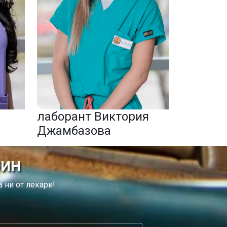
лаборант Виктория
Джамбазова
ТИН
 ни от лекари!