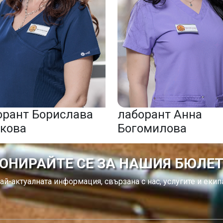
орант Борислава
лаборант Анна
кова
Богомилова
ОНИРАЙТЕ СЕ ЗА НАШИЯ БЮЛЕ
ай-актуалната информация, свързана с нас, услугите и екипа