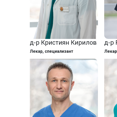
д-р Кристиян Кирилов
д-р
Лекар, специализант
Лекар