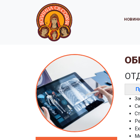
НОВИН
ОБ
ОТ
П
За
Ск
Ст
Ре
Е
Мо