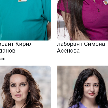
орант Кирил
лаборант Симона
данов
Асенова
ант