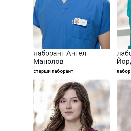
лаборант Ангел
лаб
Манолов
Йор
старши лаборант
лабор