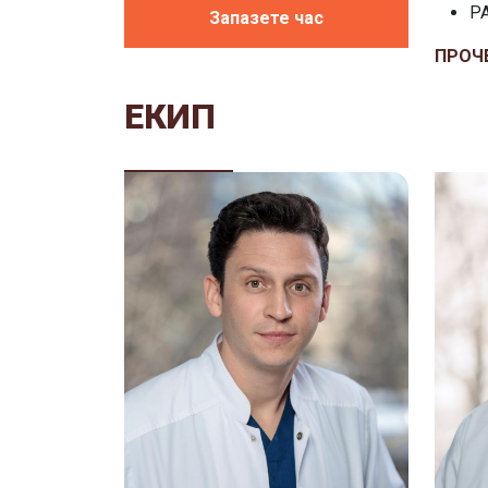
P
Запазете час
ПРОЧ
ЕКИП