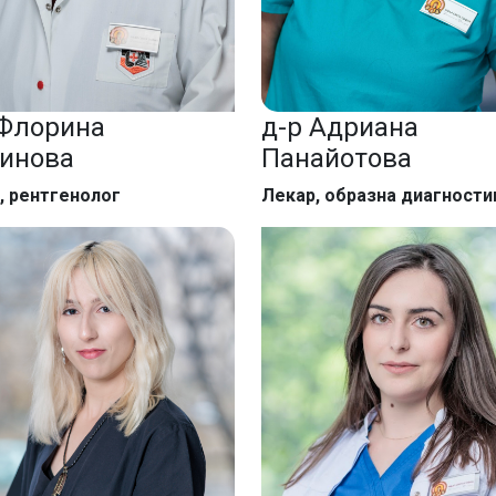
 Флорина
д-р Адриана
инова
Панайотова
, рентгенолог
Лекар, образна диагности