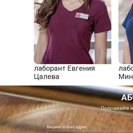
лаборант Евгения
лаб
Цалева
Мин
АБ
Получавайте н
*
Вашият e-mail адрес