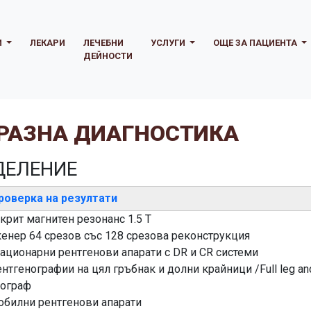
И
ЛЕКАРИ
ЛЕЧЕБНИ
УСЛУГИ
ОЩЕ ЗА ПАЦИЕНТА
ДЕЙНОСТИ
РАЗНА ДИАГНОСТИКА
ДЕЛЕНИЕ
роверка на резултати
крит магнитен резонанс 1.5 Т
енер 64 срезов със 128 срезова реконструкция
ационарни рентгенови апарати с DR и CR системи
нтгенографии на цял гръбнак и долни крайници /Full leg and
хограф
билни рентгенови апарати