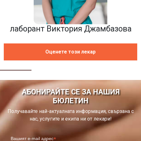
лаборант Виктория Джамбазова
Оценете този лекар
АБОНИРАЙТЕ СЕ ЗА НАШИЯ
БЮЛЕТИН
Получавайте най-актуалната информация, свързана с
нас, услугите и екипа ни от лекари!
*
Вашият e-mail адрес