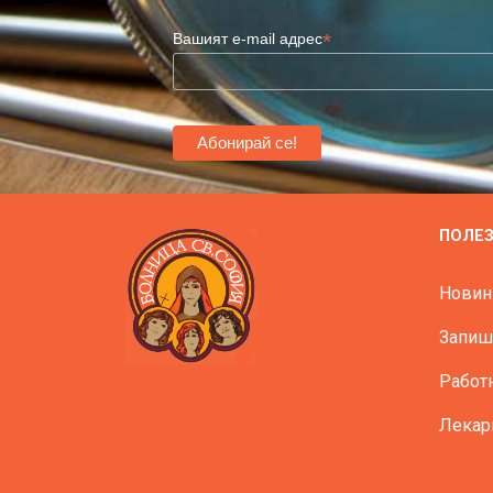
*
Вашият e-mail адрес
ПОЛЕ
Новин
Запиш
Работ
Лекар