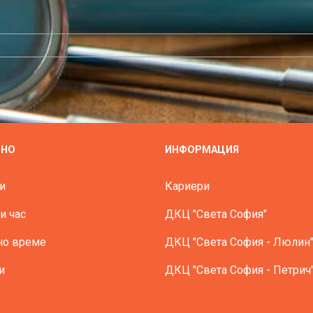
ЗНО
ИНФОРМАЦИЯ
и
Кариери
и час
ДКЦ "Света София"
но време
ДКЦ "Света София - Люлин
и
ДКЦ "Света София - Петрич