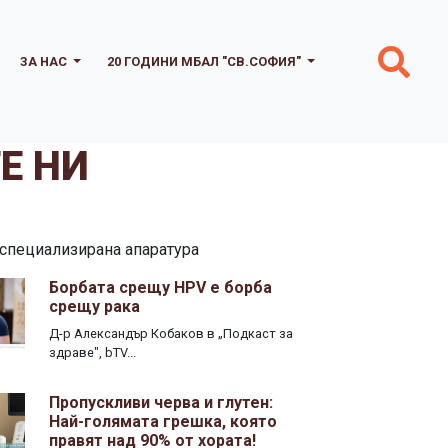
ЗА НАС
20 ГОДИНИ МБАЛ "СВ.СОФИЯ"
Е НИ
 специализирана апаратура
Борбата срещу HPV е борба
срещу рака
Д-р Александър Кобаков в „Подкаст за
здраве", bTV...
Пропускливи черва и глутен:
Най-голямата грешка, която
правят над 90% от хората!