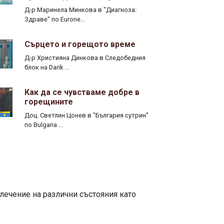
Д-р Маринела Минкова в "Диагноза:
Здраве" по Eurone...
Сърцето и горещото време
Д-р Християна Динкова в Следобедния
блок на Darik ...
Как да се чувстваме добре в
горещините
Доц. Светлин Цонев в "България сутрин"
по Bulgaria ...
лечение на различни състояния като