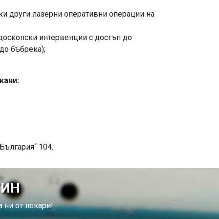
чки други лазерни оперативни операции на
ндоскопски интервенции с достъп до
до бъбрека);
кани:
България“ 104.
ТИН
 ни от лекари!