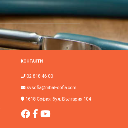
КОНТАКТИ
02 818 46 00
svsofia@mbal-sofia.com
"
1618 София, бул. България 104
"