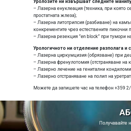
Уролозите ни извършват следните манипу
– Лазерна енуклеация (техника, при която 
простатната жлеза);
– Лазерна литотрипсия (разбиване) на камъ
конкрементите чрез естествените пикочни п
– Лазерна резекция ”en block” при тумори н
Урологичното ни отделение разполага и с
– Лазерна циркумцизия (обрязване) при дец
– Лазерна френулотомия (отстраняване на к
– Лазерно лечение на генитални кондиломи
– Лазерно отстраняване на полип на уретрат
Можете да запишете час на телефон +359 2/8
АБ
Получавайте н