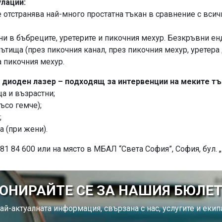
лации:
се отстранява най-много простатна тъкан в сравнение с вси
ни в бъбреците, уретерите и пикочния мехур. Безкръвни е
ътища (през пикочния канал, през пикочния мехур, уретера 
а пикочния мехур.
 диоден лазер – подходящ за интервенции на меките тъ
а и възрастни;
ъсо гемче);
;
а (при жени).
1 84 600 или на място в МБАЛ “Света София”, София, бул. „
ОНИРАЙТЕ СЕ ЗА НАШИЯ БЮЛЕ
ай-актуалната информация, свързана с нас, услугите и екипа