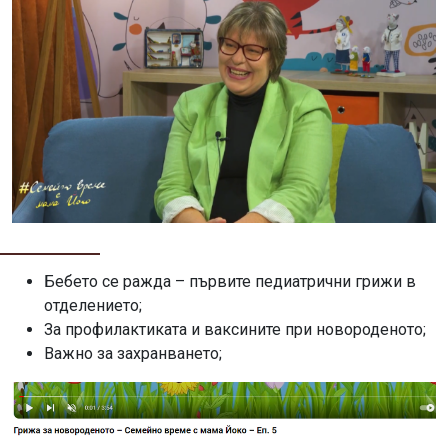
Бебето се ражда – първите педиатрични грижи в
отделението;
За профилактиката и ваксините при новороденото;
Важно за захранването;