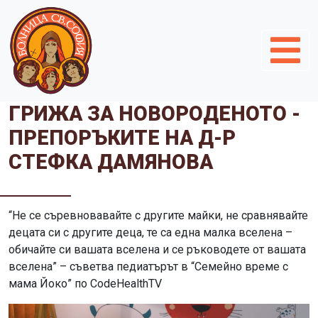
ГРИЖА ЗА НОВОРОДЕНОТО -
ПРЕПОРЪКИТЕ НА Д-Р
СТЕФКА ДАМЯНОВА
“Не се съревновавайте с другите майки, не сравнявайте
децата си с другите деца, те са една малка вселена –
обичайте си вашата вселена и се ръководете от вашата
вселена” – съветва педиатърът в “Семейно време с
мама Йоко” по СodeНealthTV