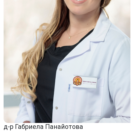
д-р Габриела Панайотова