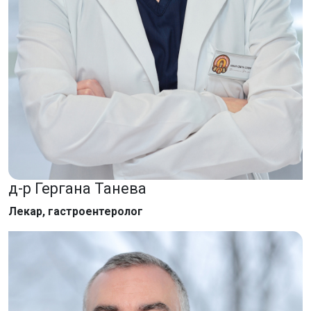
д-р Гергана Танева
Лекар, гастроентеролог