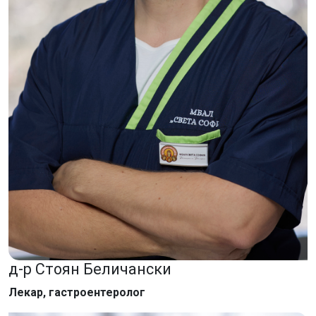
д-р Стоян Беличански
Лекар, гастроентеролог