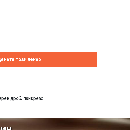
енете този лекар
ерен дроб, панкреас
ТИН