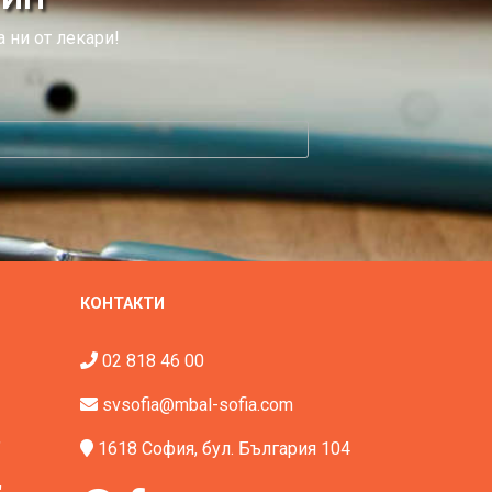
 ни от лекари!
КОНТАКТИ
02 818 46 00
svsofia@mbal-sofia.com
"
1618 София, бул. България 104