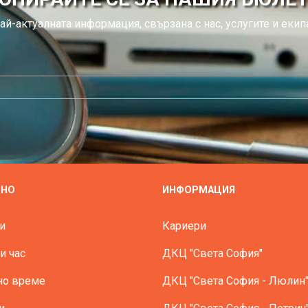
ай-актуалната информация, свързана с нас, услугите и екипа
ЗНО
ИНФОРМАЦИЯ
и
Кариери
и час
ДКЦ "Света София"
но време
ДКЦ "Света София - Люлин