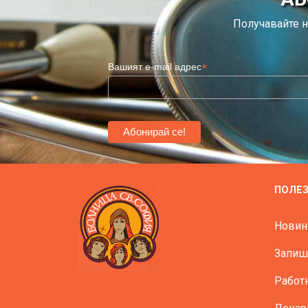
Получавайте н
*
Вашият e-mail адрес
ПОЛЕ
Новин
Запиш
Работ