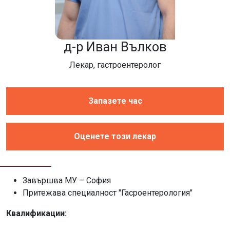
д-р Иван Вълков
Лекар, гастроентеролог
Запазете час
Оценете този лекар
Завършва МУ – София
Притежава специалност "Гасроентерология"
Квалификации: