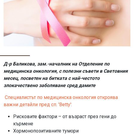
Д-р Баликова, зам.-началник на Отделение по
медицинска онкология, с полезни съвети в Световния
месец, посветен на битката с най-честото
злокачествено заболяване сред дамите
Специалистът по медицинска онкология откроява
важни детайли пред сп. 'Betty':
Рисковите фактори – от възраст през гени до
кърмене
Хормонопозитивните тумори