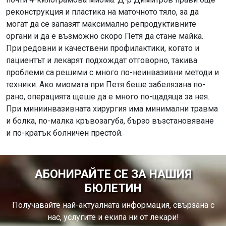
реконструкция и пластика на маточното тяло, за да
могат да се запазят максимално репродуктивните
органи и да е възможно скоро Петя да стане майка.
При редовни и качествени профилактики, когато и
пациентът и лекарят подхождат отговорно, такива
проблеми са решими с много по-неинвазивни методи и
техники. Ако миомата при Петя беше забелязана по-
рано, операцията щеше да е много по-щадяща за нея.
При миниинвазивната хирургия има минимални травма
и болка, по-малка кръвозагуба, бързо възстановяване
и по-кратък болничен престой.
АБОНИРАЙТЕ СЕ ЗА НАШИЯ
БЮЛЕТИН
Получавайте най-актуалната информация, свързана с
нас, услугите и екипа ни от лекари!