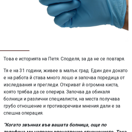
Това е историята на Петя. Споделя, за да не се повтаря.
Тя е на 31 години, живее в малък град. Един ден докато
е на работа й става много лошо и започва поредица от
изследвания и прегледи. Откриват й огромна киста,
която трябва да се оперира. Започва да обикаля
болници и различни специалисти, на места получава
грубо отношение и противоречиви мнения дали е за
спешна операция.
“Когато звъннах във вашата болница, още по
телефона ми направи впечатление отношението. Така