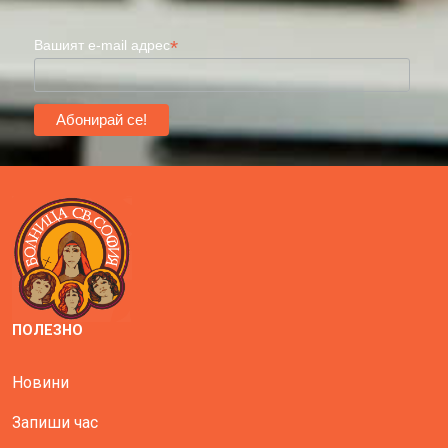
*
Вашият e-mail адрес
ПОЛЕЗНО
Новини
Запиши час