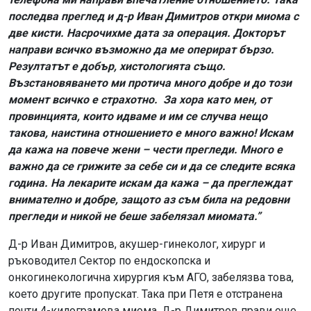
последва преглед и д-р Иван Димитров откри миома с
две кисти. Насрочихме дата за операция. Докторът
направи всичко възможно да ме оперират бързо.
Резултатът е добър, хистологията също.
Възстановяването ми протича много добре и до този
момент всичко е страхотно.
За хора като мен, от
провинцията, които идваме и им се случва нещо
такова, наистина отношението е много важно!
Искам
да кажа на повече жени – чести прегледи. Много е
важно да се грижите за себе си и да се следите всяка
година. На лекарите искам да кажа – да преглеждат
внимателно и добре, защото аз съм била на редовни
прегледи и никой не беше забелязал миомата.”
Д-р Иван Димитров, акушер-гинеколог, хирург и
ръководител Сектор по ендоскопска и
онкогинекологична хирургия към АГО, забелязва това,
което другите пропускат. Така при Петя е отстранена
почти 4-килограмова миома. Д-р Димитров прави още