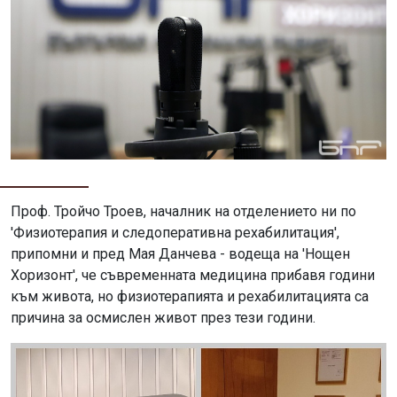
Проф. Тройчо Троев, началник на отделението ни по
'Физиотерапия и следоперативна рехабилитация',
припомни и пред Мая Данчева - водеща на 'Нощен
Хоризонт', че съвременната медицина прибавя години
към живота, но физиотерапията и рехабилитацията са
причина за осмислен живот през тези години.