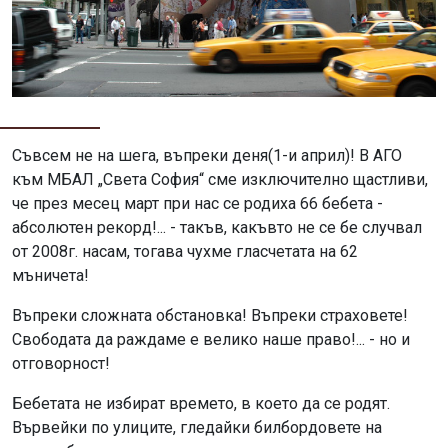
Съвсем не на шега, въпреки деня(1-и април)! В АГО
към МБАЛ „Света София“ сме изключително щастливи,
че през месец март при нас се родиха 66 бебета -
абсолютен рекорд!... - такъв, какъвто не се бе случвал
от 2008г. насам, тогава чухме гласчетата на 62
мъничета!
Въпреки сложната обстановка! Въпреки страховете!
Свободата да раждаме е велико наше право!... - но и
отговорност!
Бебетата не избират времето, в което да се родят.
Вървейки по улиците, гледайки билбордовете на