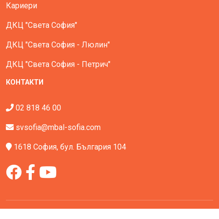
Кариери
ДКЦ "Света София"
ДКЦ "Света София - Люлин"
ДКЦ "Света София - Петрич"
КОНТАКТИ
02 818 46 00
svsofia@mbal-sofia.com
1618 София, бул. България 104
Всички права запазени - МБАЛ Света София © All Rights