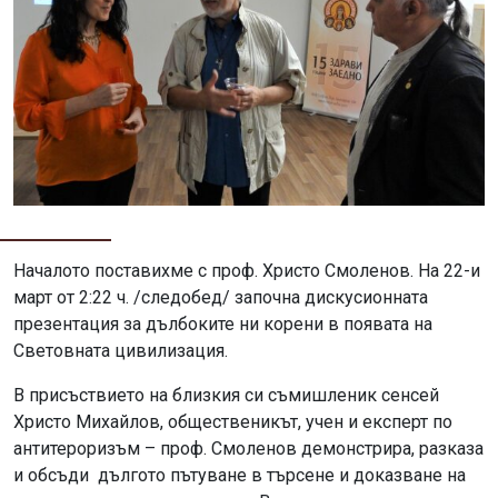
Началото поставихме с проф. Христо Смоленов. На 22-и
март от 2:22 ч. /следобед/ започна дискусионната
презентация за дълбоките ни корени в появата на
Световната цивилизация.
В присъствието на близкия си съмишленик сенсей
Христо Михайлов, общественикът, учен и експерт по
антитероризъм – проф. Смоленов демонстрира, разказа
и обсъди дългото пътуване в търсене и доказване на