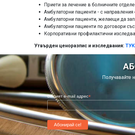
Приети за лечение в болничните отделе
Амбулаторни пациенти - с направления 
Амбулаторни пациенти, желаещи да зап
Амбулаторни пациенти по договори съ
Корпоративни профилактични изследв
Утвърден ценоразпис и изследвания:
ТУК
АБ
Получавайте н
*
Вашият e-mail адрес