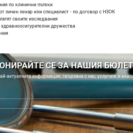
ния по клинични пътеки
от личен лекар или специалист - по договор с НЗОК
латят своите изследвания
с здравноосигурителни дружества
ания
ОНИРАЙТЕ СЕ ЗА НАШИЯ БЮЛЕ
ай-актуалната информация, свързана с нас, услугите и екипа