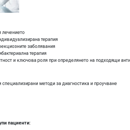
и лечението
ндивидуализирана терапия
фекциозните заболявания
ибактериална терапия
нтност и ключова роля при определянето на подходящи ант
и специализирани методи за диагностика и проучване
пи пациенти: