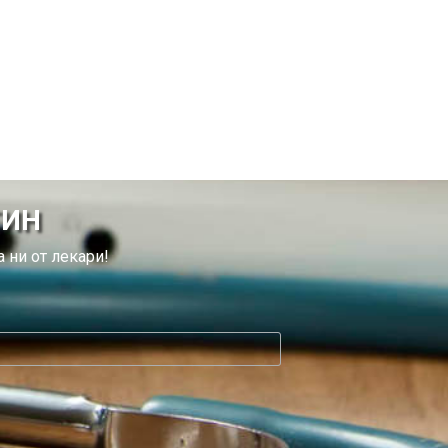
ТИН
 ни от лекари!