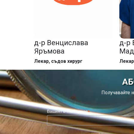
д-р Венцислава
д-р
Яръмова
Мад
Лекар, съдов хирург
Лекар
АБ
Получавайте н
*
Вашият e-mail адрес