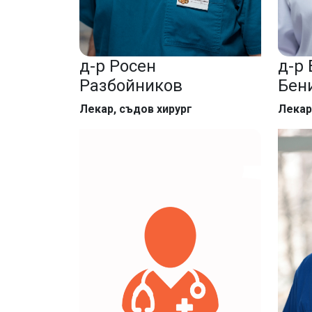
д-р Росен
д-р
Разбойников
Бен
Лекар, съдов хирург
Лекар