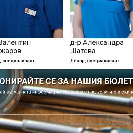
 Валентин
д-р Александра
жаров
Шатева
, специализант
Лекар, специализант
ОНИРАЙТЕ СЕ ЗА НАШИЯ БЮЛЕ
ай-актуалната информация, свързана с нас, услугите и екипа