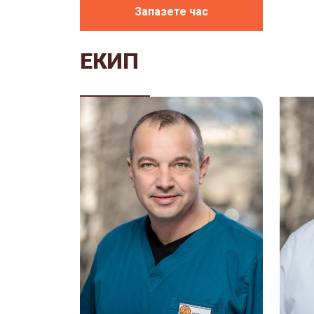
Запазете час
ЕКИП