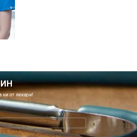
ТИН
 ни от лекари!