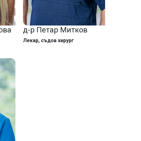
ова
д-р Петар Митков
Лекар, съдов хирург