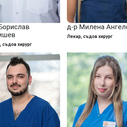
 Борислав
д-р Милена Ангел
ишев
Лекар, съдов хирург
, съдов хирург