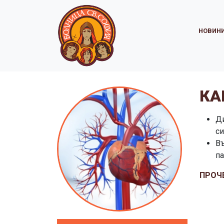
НОВИН
КА
Ди
с
В
п
ПРОЧ