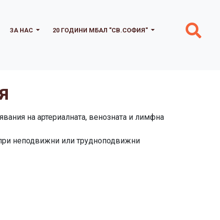
ЗА НАС
20 ГОДИНИ МБАЛ "СВ.СОФИЯ"
Я
явания на артериалната, венозната и лимфна
 при неподвижни или трудноподвижни