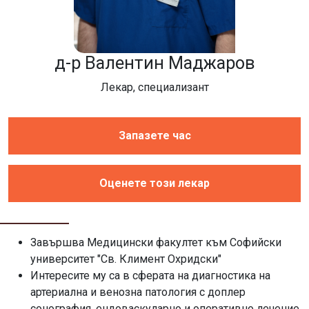
д-р Валентин Маджаров
Лекар, специализант
Запазете час
Оценете този лекар
Завършва Медицински факултет към Софийски
университет "Св. Климент Охридски"
Интересите му са в сферата на диагностика на
артериална и венозна патология с доплер
сонография, ендоваскуларно и оперативно лечение