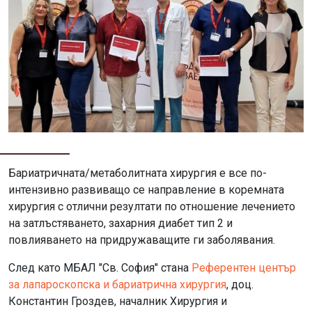
Бариатричната/метаболитната хирургия е все по-
интензивно развиващо се направление в коремната
хирургия с отлични резултати по отношение лечението
на затлъстяването, захарния диабет тип 2 и
повлияването на придружаващите ги заболявания.
След като МБАЛ "Св. София" стана
Референтен център
за лапароскопска и бариатрична хирургия
, доц.
Константин Гроздев, началник Хирургия и