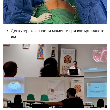
Дискутираха основни моменти при извършването
им