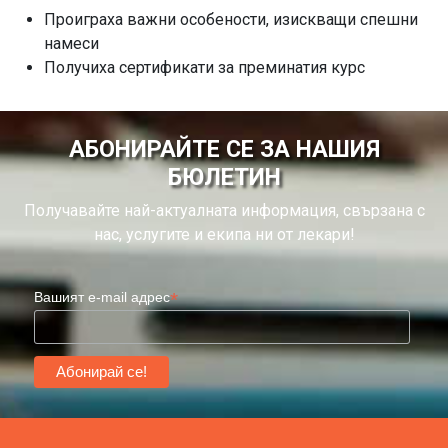
Проиграха важни особености, изискващи спешни
намеси
Получиха сертификати за преминатия курс
АБОНИРАЙТЕ СЕ ЗА НАШИЯ
БЮЛЕТИН
Получавайте най-актуалната информация, свързана с
нас, услугите и екипа ни от лекари!
*
Вашият e-mail адрес