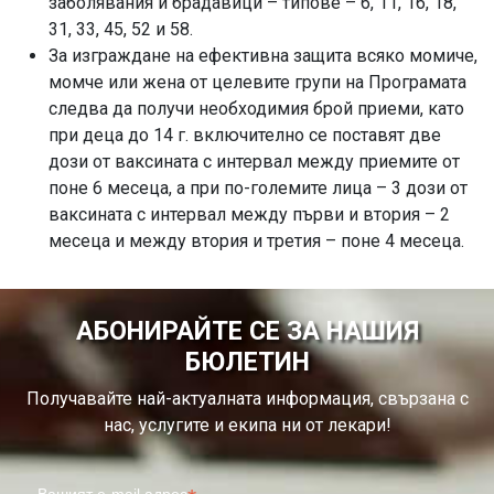
заболявания и брадавици – типове – 6, 11, 16, 18,
31, 33, 45, 52 и 58.
За изграждане на ефективна защита всяко момиче,
момче или жена от целевите групи на Програмата
следва да получи необходимия брой приеми, като
при деца до 14 г. включително се поставят две
дози от ваксината с интервал между приемите от
поне 6 месеца, а при по-големите лица – 3 дози от
ваксината с интервал между първи и втория – 2
месеца и между втория и третия – поне 4 месеца.
АБОНИРАЙТЕ СЕ ЗА НАШИЯ
БЮЛЕТИН
Получавайте най-актуалната информация, свързана с
нас, услугите и екипа ни от лекари!