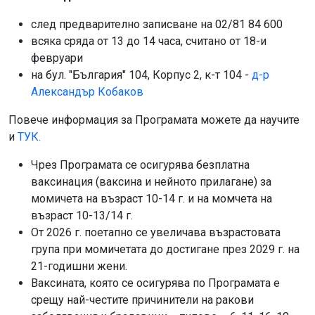
след предварително записване на 02/81 84 600
всяка сряда от 13 до 14 часа, считано от 18-и
февруари
на бул. "България" 104, Корпус 2, к-т 104 -
д-р
Александър Кобаков
Повече информация за Програмата можете да научите
и
ТУК.
Чрез Програмата се осигурява безплатна
ваксинация (ваксина и нейното прилагане) за
момичета на възраст 10-14 г. и на момчета на
възраст 10-13/14 г.
От 2026 г. поетапно се увеличава възрастовата
група при момичетата до достигане през 2029 г. на
21-годишни жени.
Ваксината, която се осигурява по Програмата е
срещу най-честите причинители на ракови