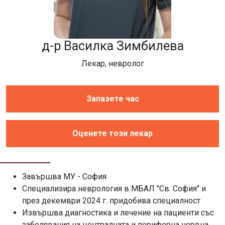
д-р Василка Зимбилева
Лекар, невролог
Запазете час
Оценете този лекар
Завършва МУ - София
Специализира неврология в МБАЛ "Св. София" и
през декември 2024 г. придобива специалност
Извършва диагностика и лечение на пациенти със
заболявания на централната и периферна нервна