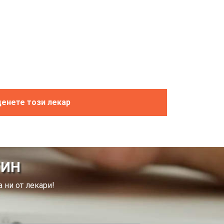
енете този лекар
ТИН
 ни от лекари!