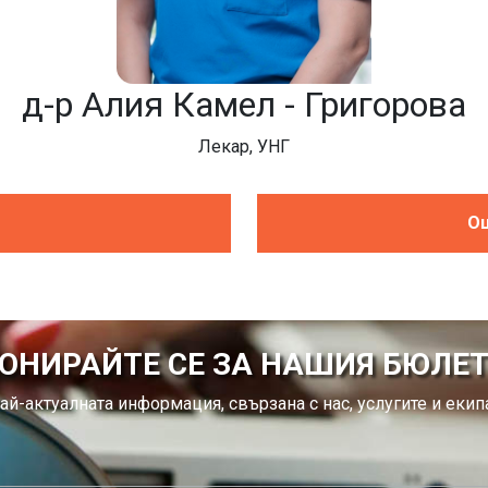
д-р Алия Камел - Григорова
Лекар, УНГ
Оц
ОНИРАЙТЕ СЕ ЗА НАШИЯ БЮЛЕ
ай-актуалната информация, свързана с нас, услугите и екипа