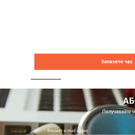
Запазете час
АБ
Получавайте н
*
Вашият e-mail адрес